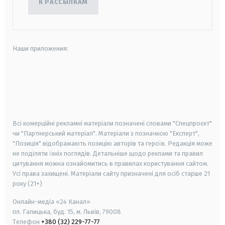
К РАССЫЛКАМ
Наши приложения:
android
apple
smart tv
samsung smart tv
Всі комерційні рекламні матеріали позначені словами "Спецпроєкт"
чи "Партнерський матеріал". Матеріали з позначкою "Експерт",
"Позиція" відображають позицію авторів та героїв. Редакція може
не поділяти їхніх поглядів. Детальніше щодо реклами та правил
цитування можна ознайомитись в правилах користування сайтом.
Усі права захищені.
Матеріали сайту призначені для осіб старше
21
року (21+)
Онлайн-медіа «24 Канал»
пл. Галицька, буд. 15, м. Львів, 79008
Телефон
+380 (32) 229-77-77