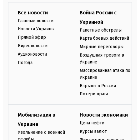
Все новости
Война России с
Главные новости
Украиной
Новости Украины
Ракетные обстрелы
Прямой эфир
Карта боевых действий
Видеоновости
Мирные переговоры
Аудионовости
Воздушная тревога в
Украине
Погода
Массированная атака по
Украине
Взрывы в России
Потери врага
Мобилизация в
Новости экономики
Цена нефти
Украине
Курсы валют
Увольнение с военной
службы
Финансовые новости