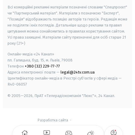
Всі комерційні рекламні матеріали позначені словами "Спецпроєкт"
чи "Партнерський матеріал". Матеріали з позначкою "Експерт",
"Позиція" відображають позицію авторів та героїв. Редакція може
не поділяти їхніх поглядів. Детальніше щодо реклами та правил
цитування можна ознайомитись в правилах користування сайтом.
Усі права захищені.
Матеріали сайту призначені для осіб старше
21
року (21+)
Онлайн-медіа «24 Канал»
пл. Галицька, буд. 15, м. Львів, 79008
Телефон
+380 (32) 229-77-77
Адреса електронної пошти —
legal@24tv.com.ua
Ідентифікатор онлайн-медіа в Реєстрі суб'єктів у сфері медіа —
R40-06057
© 2005—2026,
ПрАТ «Телерадіокомпанія "Люкс"», 24 Канал.
Разработка сайта
-