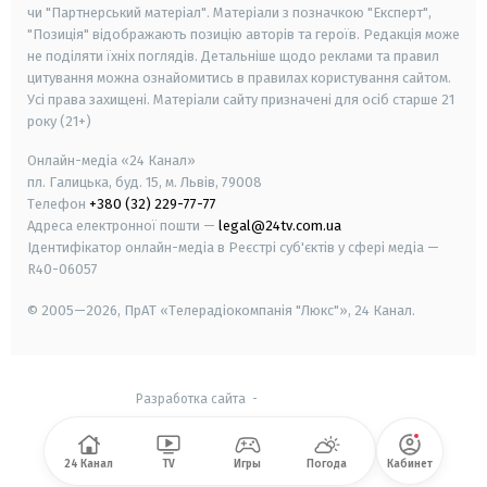
чи "Партнерський матеріал". Матеріали з позначкою "Експерт",
"Позиція" відображають позицію авторів та героїв. Редакція може
не поділяти їхніх поглядів. Детальніше щодо реклами та правил
цитування можна ознайомитись в правилах користування сайтом.
Усі права захищені.
Матеріали сайту призначені для осіб старше
21
року (21+)
Онлайн-медіа «24 Канал»
пл. Галицька, буд. 15, м. Львів, 79008
Телефон
+380 (32) 229-77-77
Адреса електронної пошти —
legal@24tv.com.ua
Ідентифікатор онлайн-медіа в Реєстрі суб'єктів у сфері медіа —
R40-06057
© 2005—2026,
ПрАТ «Телерадіокомпанія "Люкс"», 24 Канал.
Разработка сайта
-
24 Канал
TV
Игры
Погода
Кабинет