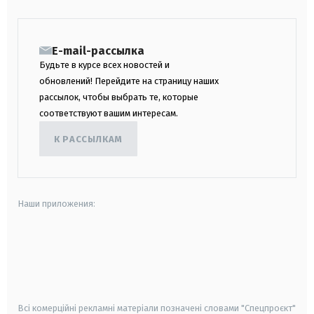
E-mail-рассылка
Будьте в курсе всех новостей и
обновлений! Перейдите на страницу наших
рассылок, чтобы выбрать те, которые
соответствуют вашим интересам.
К РАССЫЛКАМ
Наши приложения:
android
apple
smart tv
samsung smart tv
Всі комерційні рекламні матеріали позначені словами "Спецпроєкт"