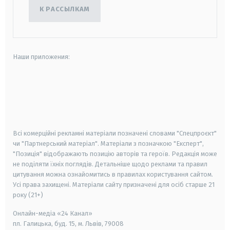
К РАССЫЛКАМ
Наши приложения:
android
apple
smart tv
samsung smart tv
Всі комерційні рекламні матеріали позначені словами "Спецпроєкт"
чи "Партнерський матеріал". Матеріали з позначкою "Експерт",
"Позиція" відображають позицію авторів та героїв. Редакція може
не поділяти їхніх поглядів. Детальніше щодо реклами та правил
цитування можна ознайомитись в правилах користування сайтом.
Усі права захищені.
Матеріали сайту призначені для осіб старше
21
року (21+)
Онлайн-медіа «24 Канал»
пл. Галицька, буд. 15, м. Львів, 79008