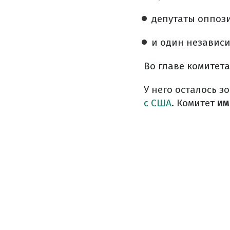
депутаты оппоз
и один независи
Во главе комитет
У него осталось 
с США
. Комитет
им