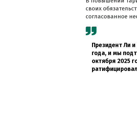
В повышении та
своих обязательст
согласованное не
Президент Ли и
года, и мы под
октября 2025 г
ратифицировал