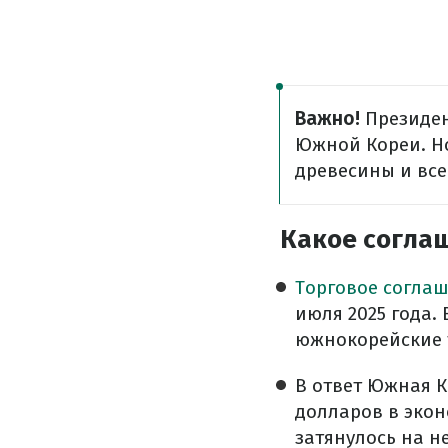
Важно!
Президен
Южной Кореи. Но
древесины и все
Какое согла
Торговое согла
июля 2025 года.
южнокорейские т
В ответ Южная К
долларов в экон
затянулось на н