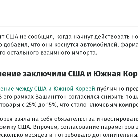
т США не сообщил, когда начнут действовать н
 добавил, что они коснутся автомобилей, фарм
го остального взаимного импорта.
шение заключили США и Южная Кор
шение между США и Южной Кореей
публично пред
 В его рамках Вашингтон согласился снизить по
овары с 25% до 15%, что стало ключевым компро
орея взяла на себя обязательства инвестироват
омику США. Впрочем, согласование параметров 
есколько месяцев и потребовало дополнительны