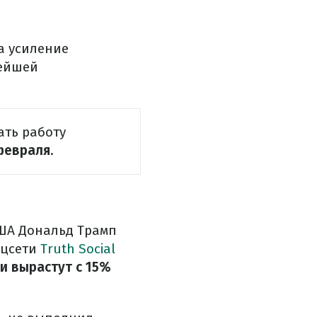
а усиление
нейшей
ать работу
февраля
.
США Дональд Трамп
оцсети
Truth Social
 вырастут с 15%