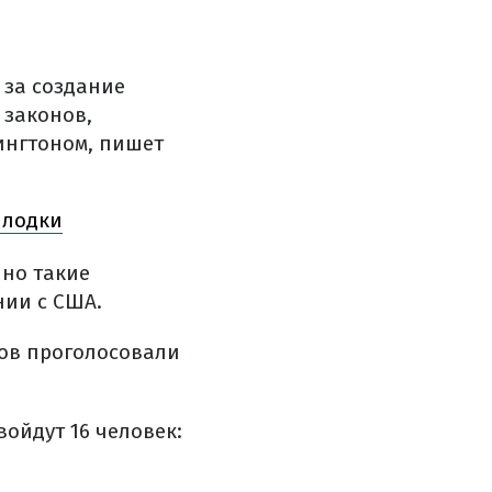
 за создание
 законов,
ингтоном, пишет
 лодки
нно такие
нии с США.
ов проголосовали
войдут 16 человек: