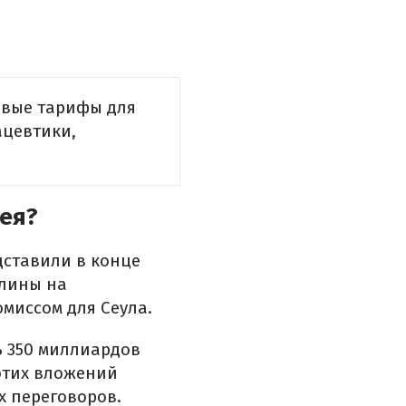
овые тарифы для
ацевтики,
ея?
ставили в конце
шлины на
миссом для Сеула.
ь 350 миллиардов
этих вложений
х переговоров.