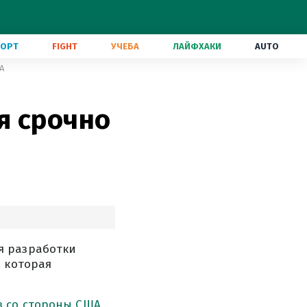
ПОРТ
FIGHT
УЧЕБА
ЛАЙФХАКИ
AUTO
А
я срочно
я разработки
, которая
 со стороны США
,