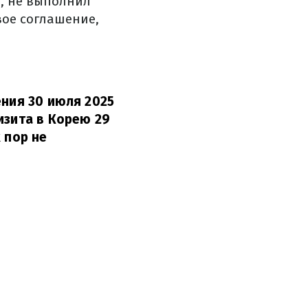
л, не выполнил
вое соглашение,
ения 30 июля 2025
изита в Корею 29
 пор не