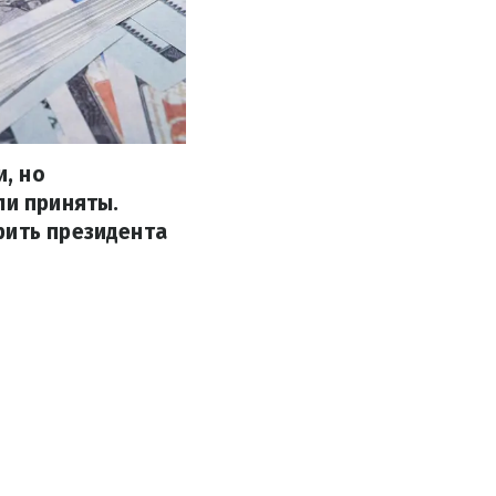
, но
ли приняты.
рить президента