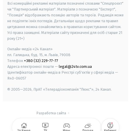
Всі комерційні рекламні матеріали позначені словами "Спецпроєкт"
чи "Партнерський матеріал". Матеріали з позначкою "Експерт",
"Позиція" відображають позицію авторів та героїв. Редакція може
не поділяти їхніх поглядів. Детальніше щодо реклами та правил
цитування можна ознайомитись в правилах користування сайтом.
Усі права захищені.
Матеріали сайту призначені для осіб старше
21
року (21+)
Онлайн-медіа «24 Канал»
пл. Галицька, буд. 15, м. Львів, 79008
Телефон
+380 (32) 229-77-77
Адреса електронної пошти —
legal@24tv.com.ua
Ідентифікатор онлайн-медіа в Реєстрі суб'єктів у сфері медіа —
R40-06057
© 2005—2026,
ПрАТ «Телерадіокомпанія "Люкс"», 24 Канал.
Разработка сайта
-
24 Канал
TV
Игры
Погода
Кабинет