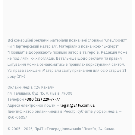
android
apple
smart tv
samsung smart tv
Всі комерційні рекламні матеріали позначені словами "Спецпроєкт"
чи "Партнерський матеріал". Матеріали з позначкою "Експерт",
"Позиція" відображають позицію авторів та героїв. Редакція може
не поділяти їхніх поглядів. Детальніше щодо реклами та правил
цитування можна ознайомитись в правилах користування сайтом.
Усі права захищені.
Матеріали сайту призначені для осіб старше
21
року (21+)
Онлайн-медіа «24 Канал»
пл. Галицька, буд. 15, м. Львів, 79008
Телефон
+380 (32) 229-77-77
Адреса електронної пошти —
legal@24tv.com.ua
Ідентифікатор онлайн-медіа в Реєстрі суб'єктів у сфері медіа —
R40-06057
© 2005—2026,
ПрАТ «Телерадіокомпанія "Люкс"», 24 Канал.