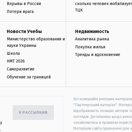
Взрывы в России
сколько человек мобилизуе
ТЦК
Потери врага
Новости Учебы
Недвижимость
Министерство образования и
Аналитика рынка
науки Украины
Покупка жилья
Школа
Тренды и вдохновение
НМТ 2026
Саморазвитие
Обучение за границей
Всі комерційні рекламні матеріал
"Партнерський матеріал". Матеріа
відображають позицію авторів та 
К РАССЫЛКАМ
поглядів. Детальніше щодо рекл
цу
ознайомитись в правилах користу
Матеріали сайту призначені для 
,