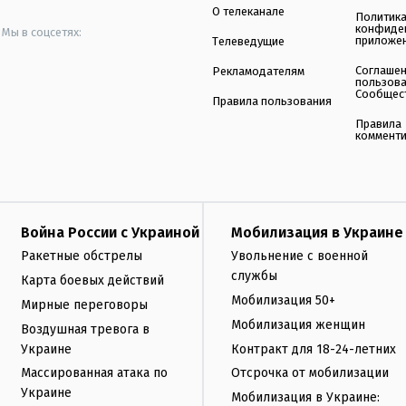
О телеканале
Политик
конфиде
Мы в соцсетях:
приложе
Телеведущие
Соглаше
Рекламодателям
пользов
Сообщес
Правила пользования
Правила
коммент
Война России с Украиной
Мобилизация в Украине
Ракетные обстрелы
Увольнение с военной
службы
Карта боевых действий
Мобилизация 50+
Мирные переговоры
Мобилизация женщин
Воздушная тревога в
Украине
Контракт для 18-24-летних
Массированная атака по
Отсрочка от мобилизации
Украине
Мобилизация в Украине: