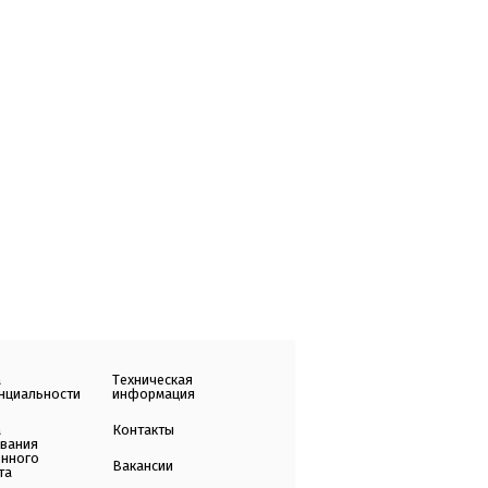
а
Техническая
нциальности
информация
а
Контакты
ования
енного
Вакансии
та