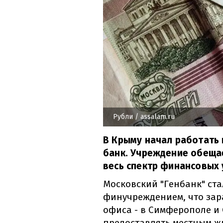
Рубли
/ assalam.ru
В Крыму начал работать
банк. Учреждение обеща
весь спектр финансовых 
Московский "Генбанк" ст
финучреждением, что зара
офиса - в Симферополе и
предоставлять местным ж