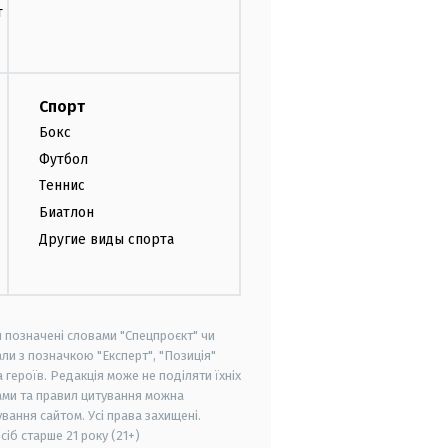
т
Спорт
Бокс
Футбол
Теннис
Биатлон
Другие виды спорта
и позначені словами "Спецпроєкт" чи
ли з позначкою "Експерт", "Позиція"
героїв. Редакція може не поділяти їхніх
ами та правил цитування можна
вання сайтом. Усі права захищені.
осіб старше
21 року (21+)