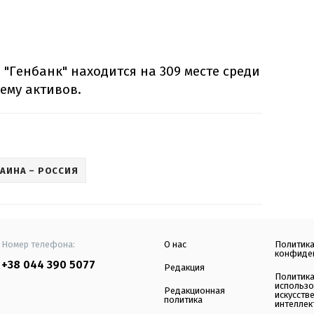
 "Генбанк" находится на 309 месте среди
ему активов.
АИНА – РОССИЯ
Номер телефона:
О нас
Политик
конфиде
+38 044 390 5077
Редакция
Политик
использ
Редакционная
искусств
политика
интеллек