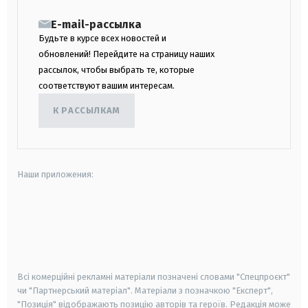
E-mail-рассылка
Будьте в курсе всех новостей и
обновлений! Перейдите на страницу наших
рассылок, чтобы выбрать те, которые
соответствуют вашим интересам.
К РАССЫЛКАМ
Наши приложения:
android
apple
smart tv
samsung smart tv
Всі комерційні рекламні матеріали позначені словами "Спецпроєкт"
чи "Партнерський матеріал". Матеріали з позначкою "Експерт",
"Позиція" відображають позицію авторів та героїв. Редакція може