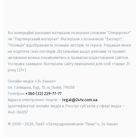
android
apple
smart tv
samsung smart tv
Всі комерційні рекламні матеріали позначені словами "Спецпроєкт"
чи "Партнерський матеріал". Матеріали з позначкою "Експерт",
"Позиція" відображають позицію авторів та героїв. Редакція може
не поділяти їхніх поглядів. Детальніше щодо реклами та правил
цитування можна ознайомитись в правилах користування сайтом.
Усі права захищені.
Матеріали сайту призначені для осіб старше
21
року (21+)
Онлайн-медіа «24 Канал»
пл. Галицька, буд. 15, м. Львів, 79008
Телефон
+380 (32) 229-77-77
Адреса електронної пошти —
legal@24tv.com.ua
Ідентифікатор онлайн-медіа в Реєстрі суб'єктів у сфері медіа —
R40-06057
© 2005—2026,
ПрАТ «Телерадіокомпанія "Люкс"», 24 Канал.