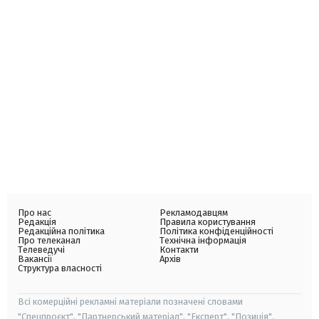
Про нас
Рекламодавцям
Редакція
Правила користування
Редакційна політика
Політика конфіденційності
Про телеканал
Технічна інформація
Телеведучі
Контакти
Вакансії
Архів
Структура власності
Всі комерційні рекламні матеріали позначені словами
"Спецпроєкт", "Партнерський матеріал", "Експерт", "Позиція".