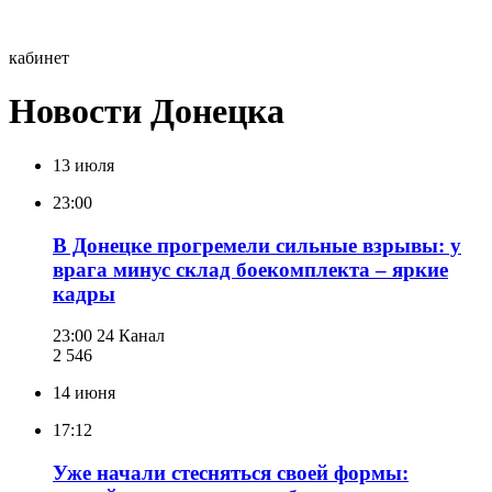
кабинет
Новости Донецка
13 июля
23:00
В Донецке прогремели сильные взрывы: у
врага минус склад боекомплекта – яркие
кадры
23:00
24 Канал
2 546
14 июня
17:12
Уже начали стесняться своей формы: