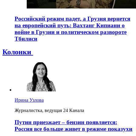
Российский режим падет, а Грузия вернется
на европейский путь: Вахтанг Кипиани о
войне в Грузии и политическом развороте
Тбилиси
Колонки
Ирина Узлова
Журналистка, ведущая 24 Канала
Путин приезжает – бензин появляется:
Россия все больше живет в режиме показухи