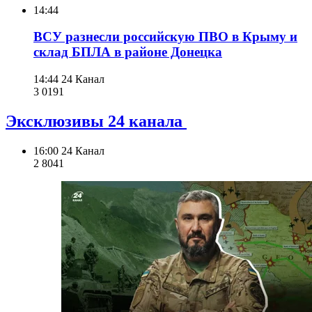
14:44
ВСУ разнесли российскую ПВО в Крыму и
склад БПЛА в районе Донецка
14:44
24 Канал
3 019
1
Эксклюзивы 24 канала
16:00
24 Канал
2 804
1