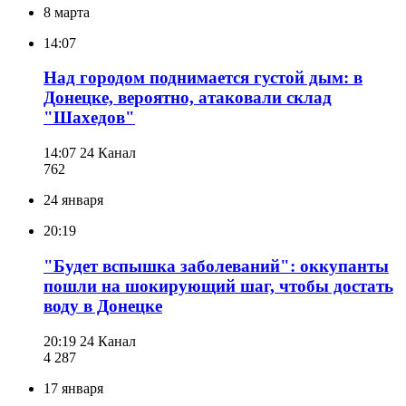
8 марта
14:07
Над городом поднимается густой дым: в
Донецке, вероятно, атаковали склад
"Шахедов"
14:07
24 Канал
762
24 января
20:19
"Будет вспышка заболеваний": оккупанты
пошли на шокирующий шаг, чтобы достать
воду в Донецке
20:19
24 Канал
4 287
17 января