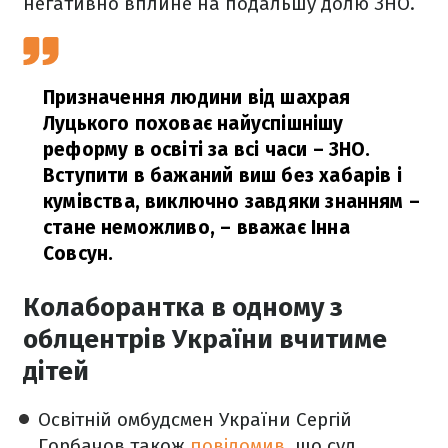
негативно вплине на подальшу долю ЗНО.
Призначення людини від шахрая
Луцького поховає найуспішнішу
реформу в освіті за всі часи – ЗНО.
Вступити в бажаний виш без хабарів і
кумівства, виключно завдяки знанням –
стане неможливо,
– вважає Інна
Совсун.
Колаборантка в одному з
облцентрів України вчитиме
дітей
Освітній омбудсмен України Сергій
Горбачов також
повідомив
, що суд