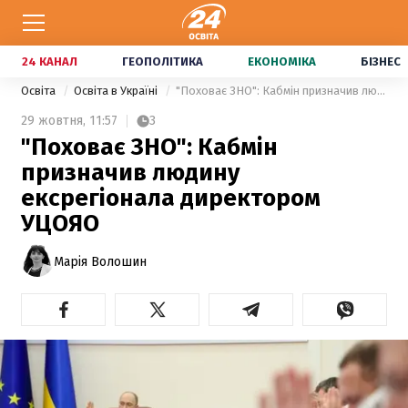
24 КАНАЛ
ГЕОПОЛІТИКА
ЕКОНОМІКА
БІЗНЕС
Освіта
Освіта в Україні
"Поховає ЗНО": Кабмін призначив людину ексрегіонала директором УЦОЯО
29 жовтня,
11:57
3
"Поховає ЗНО": Кабмін
призначив людину
ексрегіонала директором
УЦОЯО
Марія Волошин