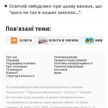
Освітній омбудсмен при цьому вважає, що
"щось не так в наших законах...".
Пов'язані теми:
ОСВІТА
ОСВІТА В УКРАЇНІ
ВИЩА 
Про нас
Рекламодавцям
Редакція
Правила користування
Редакційна політика
Політика конфіденційності
Про телеканал
Технічна інформація
Телеведучі
Контакти
Вакансії
Архів
Структура власності
Всі комерційні рекламні матеріали позначені словами
"Спецпроєкт", "Партнерський матеріал", "Експерт", "Позиція".
Детальніше щодо реклами та правил цитування можна
ознайомитись в правилах користування сайтом. Усі права
захищені. © 2005—2021, ПрАТ «Телерадіокомпанія "Люкс"», 24