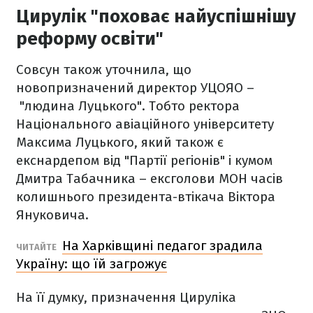
Цирулік "поховає найуспішнішу
реформу освіти"
Совсун також уточнила, що
новопризначений директор УЦОЯО –
"людина Луцького". Тобто ректора
Національного авіаційного університету
Максима Луцького, який також є
екснардепом від "Партії регіонів" і кумом
Дмитра Табачника – ексголови МОН часів
колишнього президента-втікача Віктора
Януковича.
На Харківщині педагог зрадила
ЧИТАЙТЕ
Україну: що їй загрожує
На її думку, призначення Цируліка