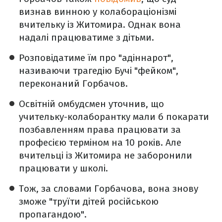
визнав винною у колабораціонізмі
вчительку із Житомира. Однак вона
надалі працюватиме з дітьми.
Розповідатиме їм про "адіннарот",
називаючи трагедію Бучі "фейком",
переконаний Горбачов.
Освітній омбудсмен уточнив, що
учительку-колаборантку мали б покарати
позбавленням права працювати за
професією терміном на 10 років. Але
вчительці із Житомира не заборонили
працювати у школі.
Тож, за словами Горбачова, вона знову
зможе "труїти дітей російською
пропагандою".