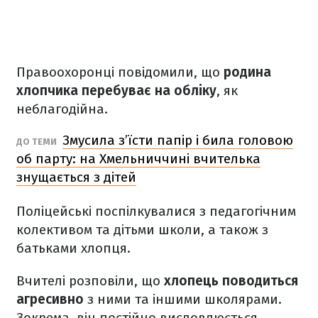
Правоохоронці повідомили, що
родина
хлопчика перебуває на обліку
, як
неблагодійна.
Змусила з’їсти папір і била головою
ДО ТЕМИ
об парту: на Хмельниччині вчителька
знущається з дітей
Поліцейські поспілкувалися з педагогічним
колективом та дітьми школи, а також з
батьками хлопця.
Вчителі розповіли, що
хлопець поводиться
агресивно
з ними та іншими школярами.
Зокрема, він постійно висловлюється