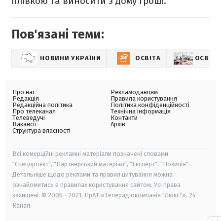
плівкою та виносити з дому гроші.
Пов'язані теми:
НОВИНИ УКРАЇНИ
ОСВІТА
ОСВІТА
Про нас
Рекламодавцям
Редакція
Правила користування
Редакційна політика
Політика конфіденційності
Про телеканал
Технічна інформація
Телеведучі
Контакти
Вакансії
Архів
Структура власності
Всі комерційні рекламні матеріали позначені словами
"Спецпроєкт", "Партнерський матеріал", "Експерт", "Позиція".
Детальніше щодо реклами та правил цитування можна
ознайомитись в правилах користування сайтом. Усі права
захищені. © 2005—2021, ПрАТ «Телерадіокомпанія "Люкс"», 24
Канал.