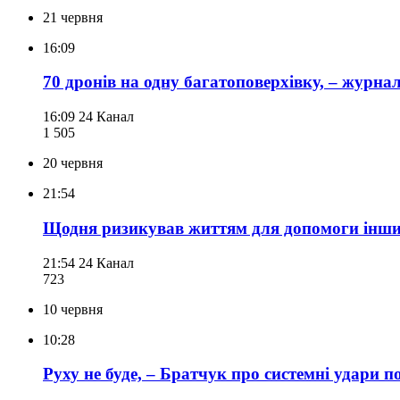
21 червня
16:09
70 дронів на одну багатоповерхівку, – журна
16:09
24 Канал
1 505
20 червня
21:54
Щодня ризикував життям для допомоги іншим:
21:54
24 Канал
723
10 червня
10:28
Руху не буде, – Братчук про системні удари п