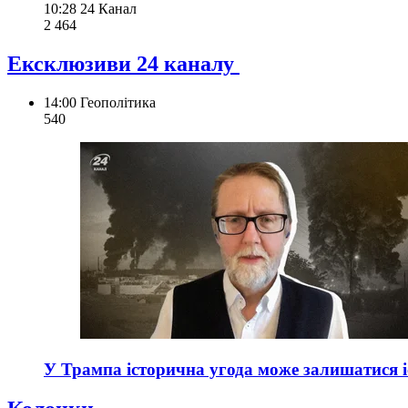
10:28
24 Канал
2 464
Ексклюзиви 24 каналу
14:00
Геополітика
540
У Трампа історична угода може залишатися і