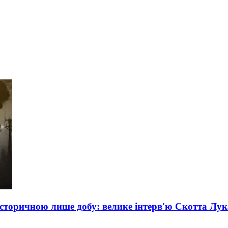
сторичною лише добу: велике інтерв'ю Скотта Лук