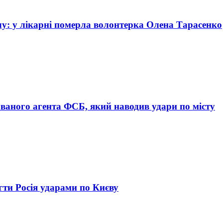
лу: у лікарні померла волонтерка Олена Тарасенко
ваного агента ФСБ, який наводив удари по місту
ягти Росія ударами по Києву