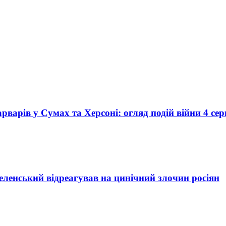
рварів у Сумах та Херсоні: огляд подій війни 4 се
еленський відреагував на цинічний злочин росіян