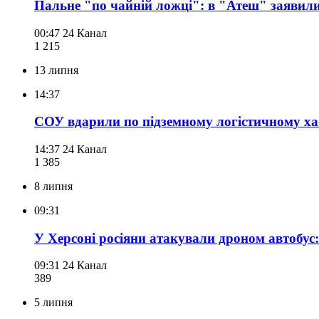
Пальне "по чайній ложці": в "Атеш" заявил
00:47
24 Канал
1 215
13 липня
14:37
СОУ вдарили по підземному логістичному ха
14:37
24 Канал
1 385
8 липня
09:31
У Херсоні росіяни атакували дроном автобус:
09:31
24 Канал
389
5 липня