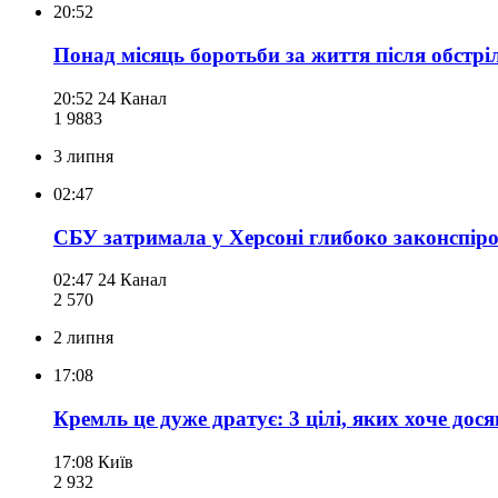
20:52
Понад місяць боротьби за життя після обстрі
20:52
24 Канал
1 988
3
3 липня
02:47
СБУ затримала у Херсоні глибоко законспіро
02:47
24 Канал
2 570
2 липня
17:08
Кремль це дуже дратує: 3 цілі, яких хоче дос
17:08
Київ
2 932