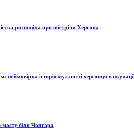
лістка розповіла про обстріли Херсона
 неймовірна історія мужності херсонця в окупаці
о мосту біля Чонгара