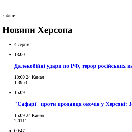
кабінет
Новини Херсона
4 серпня
18:00
Далекобійні удари по РФ, терор російських ва
18:00
24 Канал
1 395
3
15:09
"Сафарі" проти продавця овочів у Херсоні: З
15:09
24 Канал
2 011
1
09:47