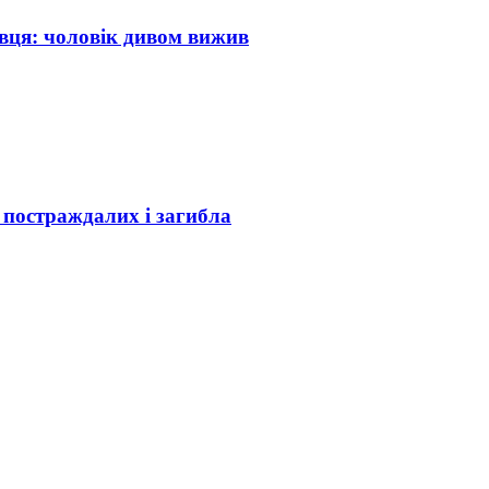
вця: чоловік дивом вижив
о постраждалих і загибла