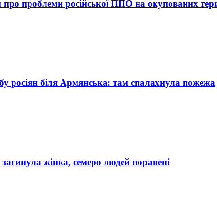
и про проблеми російської ППО на окупованих тер
бу росіян біля Армянська: там спалахнула пожежа
 загинула жінка, семеро людей поранені