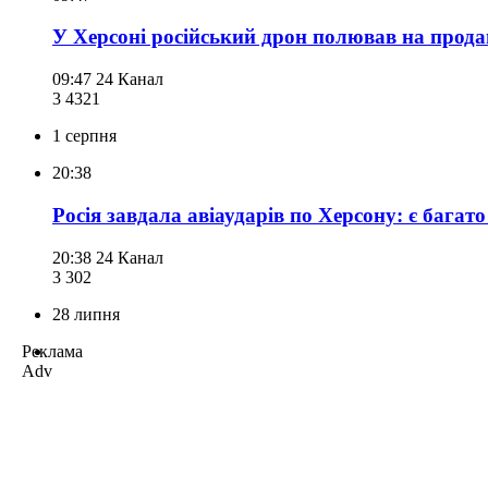
У Херсоні російський дрон полював на прода
09:47
24 Канал
3 432
1
1 серпня
20:38
Росія завдала авіаударів по Херсону: є багат
20:38
24 Канал
3 302
28 липня
Реклама
Adv