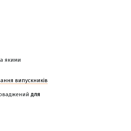
за якими
вання випускників
проваджений
для
: