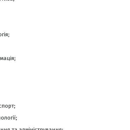
гія;
мація;
спорт;
ології;
ння та адміністрування;