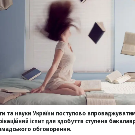
іти та науки України поступово впроваджувати
ікаційний іспит для здобуття ступеня бакалавр
омадського обговорення.