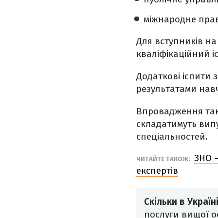
міжнародне пра
Для вступників на
кваліфікаційний і
Додаткові іспити 
результатами навч
Впровадження тако
складатимуть вип
спеціальностей.
ЗНО –
ЧИТАЙТЕ ТАКОЖ:
експертів
Скільки в Україн
послуги вищої ос