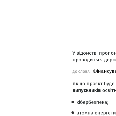
У відомстві пропо
проводиться держа
Фінансув
ДО СЛОВА:
Якщо проєкт буде
випускників
освіт
кібербезпека;
атомна енергети