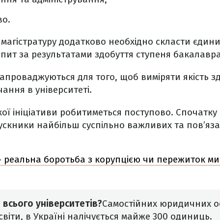
во.
 магістратуру додатково необхідно скласти єди
спит за результатами здобуття ступеня бакалавра
запроваджуються для того, щоб виміряти якість з
ання в університеті.
ї ініціативи робитиметься поступово. Спочатку 
ускники найбільш суспільно важливих та пов’яза
 реальна боротьба з корупцією чи пережиток ми
і всього університетів?
Самостійних юридичних ос
віти, в Україні налічується майже 300 одиниць.