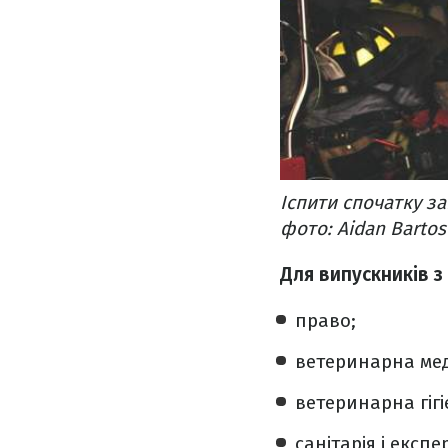
Іспити спочатку з
фото: Aidan Bartos
Для випускників з
право;
ветеринарна ме
ветеринарна гігі
санітарія і експе