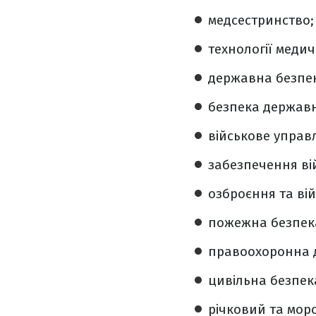
медсестринство;
технології медич
державна безпе
безпека державн
військове управ
забезпечення ві
озброєння та вій
пожежна безпек
правоохоронна д
цивільна безпек
річковий та мор