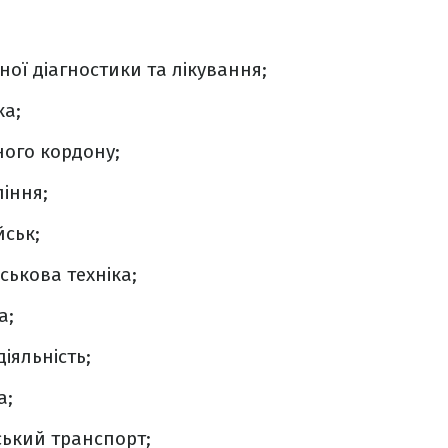
ної діагностики та лікування;
ка;
ого кордону;
ління;
йськ;
ськова техніка;
а;
іяльність;
а;
ський транспорт;