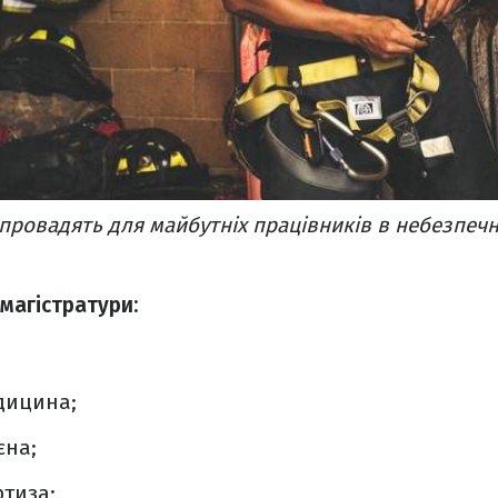
апровадять для майбутніх працівників в небезпеч
 магістратури:
дицина;
єна;
ртиза;