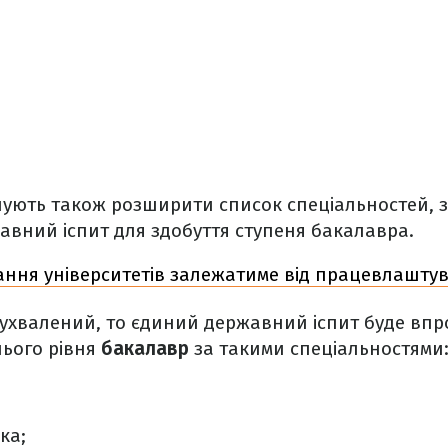
нують також розширити список спеціальностей, 
вний іспит для здобуття ступеня бакалавра.
ання університетів залежатиме від працевлашту
 ухвалений, то єдиний державний іспит буде в
нього рівня
бакалавр
за такими спеціальностями
ка;