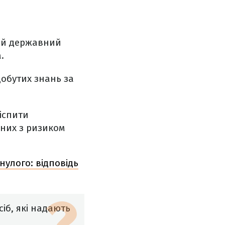
ний державний
.
добутих знань за
іспити
них з ризиком
нулого: відповідь
іб, які надають