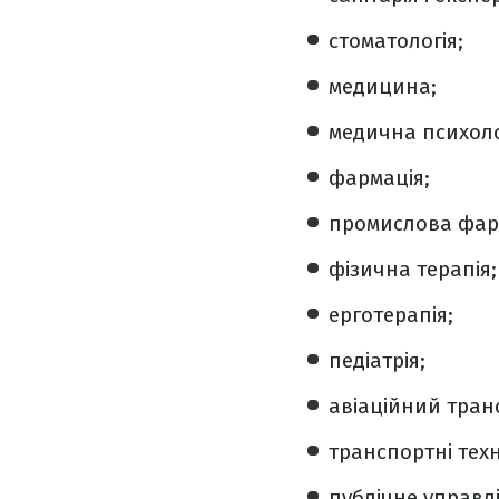
стоматологія;
медицина;
медична психоло
фармація;
промислова фар
фізична терапія;
ерготерапія;
педіатрія;
авіаційний тран
транспортні техн
публічне управлі