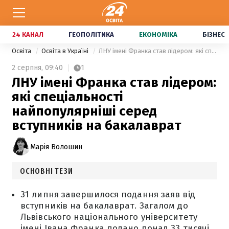
24 КАНАЛ
ГЕОПОЛІТИКА
ЕКОНОМІКА
БІЗНЕС
Освіта
Освіта в Україні
ЛНУ імені Франка став лідером: які спеціальності найпопулярніші серед вступників на бакалаврат
2 серпня,
09:40
1
ЛНУ імені Франка став лідером:
які спеціальності
найпопулярніші серед
вступників на бакалаврат
Марія Волошин
ОСНОВНІ ТЕЗИ
31 липня завершилося подання заяв від
вступників на бакалаврат. Загалом до
Львівського національного університету
імені Івана Франка подано понад 33 тисячі