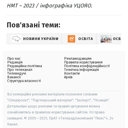
НМТ – 2023 / інфографіка УЦОЯО.
Пов'язані теми:
НОВИНИ УКРАЇНИ
ОСВІТА
ОСВІТА
Про нас
Рекламодавцям
Редакція
Правила користування
Редакційна політика
Політика конфіденційності
Про телеканал
Технічна інформація
Телеведучі
Контакти
Вакансії
Архів
Структура власності
Всі комерційні рекламні матеріали позначені словами
"Спецпроєкт", "Партнерський матеріал", "Експерт", "Позиція".
Детальніше щодо реклами та правил цитування можна
ознайомитись в правилах користування сайтом. Усі права
захищені. © 2005—2021, ПрАТ «Телерадіокомпанія "Люкс"», 24
Канал.