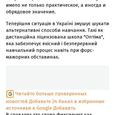
имело не только практическое, а иногда и
обрядовое значение.
Теперішня ситуація в Україні змушує шукати
альтернативні способи навчання. Такі як
дистанційна ліцензована школа "Оптіма",
яка забезпечує якісний і безперервний
навчальний процес навіть при форс-
мажорних обставинах.
Читайте больше проверенных
новостей
Добавьте 24 Канал в избранные
источники в Google
Добавить
В словарях это слово фиксируют как