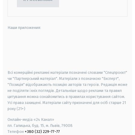
Наши приложения:
android
apple
smart tv
samsung smart tv
Всі комерційні рекламні матеріали позначені словами "Спецпроєкт"
чи "Партнерський матеріал". Матеріали з позначкою "Експерт",
"Позиція" відображають позицію авторів та героїв. Редакція може
не поділяти їхніх поглядів. Детальніше щодо реклами та правил
цитування можна ознайомитись в правилах користування сайтом.
Усі права захищені.
Матеріали сайту призначені для осіб старше
21
року (21+)
Онлайн-медіа «24 Канал»
пл. Галицька, буд. 15, м. Львів, 79008
Телефон
+380 (32) 229-77-77