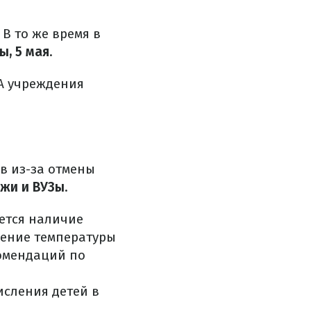
В то же время в
ы, 5 мая
.
 А учреждения
в из-за отмены
джи и ВУЗы
.
ется наличие
рение температуры
комендаций по
исления детей в