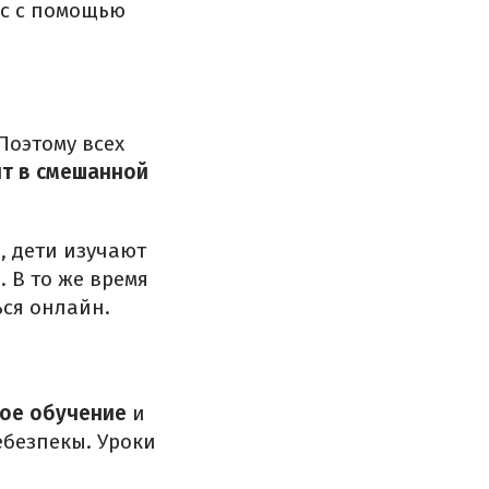
сс с помощью
Поэтому всех
т в смешанной
, дети изучают
 В то же время
ься онлайн.
ое обучение
и
ебезпекы. Уроки