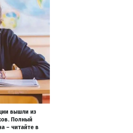
ции вышли из
ков. Полный
на – читайте в