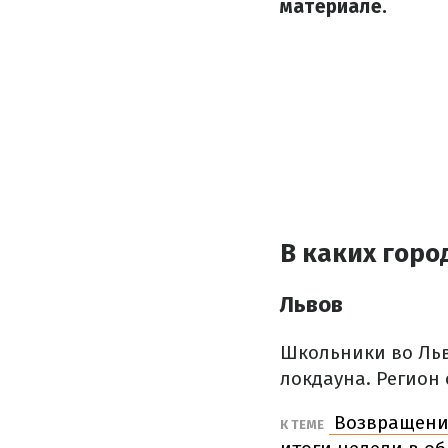
материале.
В каких горо
Львов
Школьники во Льв
локдауна. Регион 
Возвращение
К ТЕМЕ