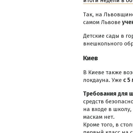
итоги недели в о
Так, на Львовщине
самом Львове
уче
Детские сады в г
внешкольного обр
Киев
В Киеве также во
локдауна. Уже
с 5
Требования для ш
средств безопасн
на входе в школу,
маскам нет.
Кроме того, в сто
первый класс на 