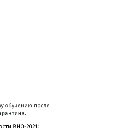
му обучению после
арантина.
сти ВНО-2021: