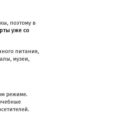
кы, поэтому в
арты уже со
нного питания,
алы, музеи,
ом режиме.
 учебные
осетителей.