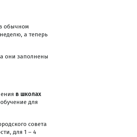
в обычном
 неделю, а теперь
ока они заполнены
чения
в школах
 обучение для
ородского совета
сти, для 1 – 4