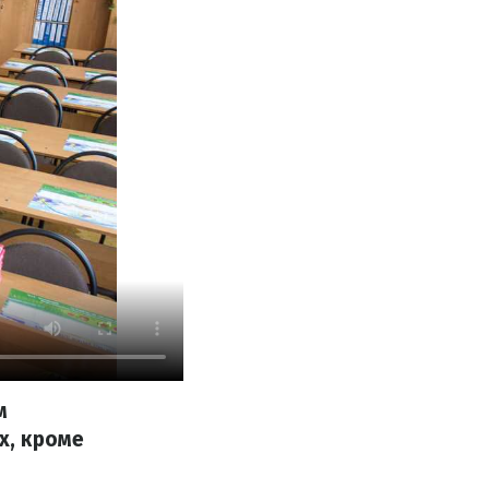
м
х, кроме