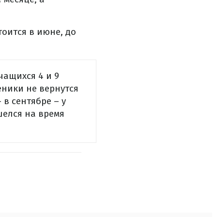
тоится в июне, до
чащихся 4 и 9
еники не вернутся
 в сентябре – у
шелся на время