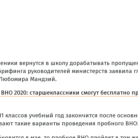
ченики вернутся в школу дорабатывать пропуще
 брифинга руководителей министерств заявила г
Любомира Мандзий.
ВНО 2020: старшеклассники смогут бесплатно п
1 классов учебный год закончится после основн
вают такие варианты проведения пробного ВНО
бновится в мае, то пробное ВНО пройдет в том же