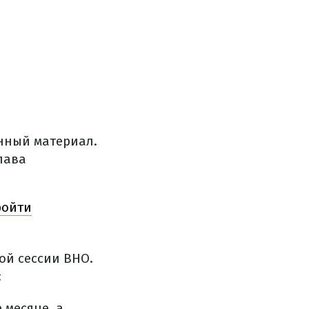
нный материал.
лава
ройти
ой сессии ВНО.
:
 месяце, а