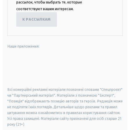
рассылок, чтобы выбрать те, которые
соответствуют вашим интересам.
К РАССЫЛКАМ
Наши приложения:
android
apple
smart tv
samsung smart tv
Всі комерційні рекламні матеріали позначені словами "Спецпроєкт"
чи "Партнерський матеріал". Матеріали з позначкою "Експерт",
"Позиція" відображають позицію авторів та героїв. Редакція може
не поділяти їхніх поглядів. Детальніше щодо реклами та правил
цитування можна ознайомитись в правилах користування сайтом.
Усі права захищені.
Матеріали сайту призначені для осіб старше
21
року (21+)