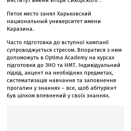
институт имени Игоря Сикорского".
Пятое место занял Харьковский
национальный университет имени
Каразина.
Часто підготовка до вступної кампанії
супроводжується стресом. Впоратися з ним
допоможуть в Optima Academy на курсах
підготовки до ЗНО та НМТ. Індивідуальний
підхід, акцент на необхідних предметах,
систематизація навчання та заповнення
прогалин у знаннях – все, щоб абітурієнт
був цілком впевнений у своїх знаннях.