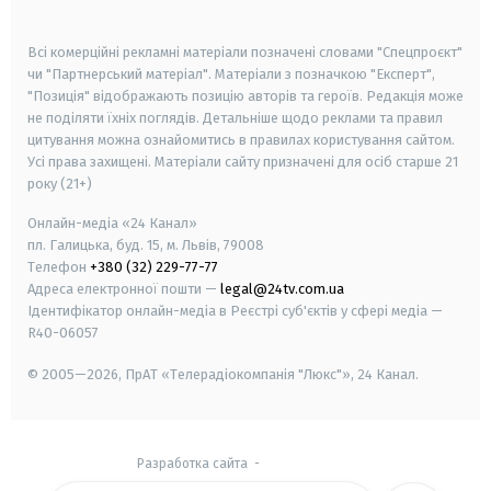
smart tv
samsung smart tv
Всі комерційні рекламні матеріали позначені словами "Спецпроєкт"
чи "Партнерський матеріал". Матеріали з позначкою "Експерт",
"Позиція" відображають позицію авторів та героїв. Редакція може
не поділяти їхніх поглядів. Детальніше щодо реклами та правил
цитування можна ознайомитись в правилах користування сайтом.
Усі права захищені.
Матеріали сайту призначені для осіб старше
21
року (21+)
Онлайн-медіа «24 Канал»
пл. Галицька, буд. 15, м. Львів, 79008
Телефон
+380 (32) 229-77-77
Адреса електронної пошти —
legal@24tv.com.ua
Ідентифікатор онлайн-медіа в Реєстрі суб'єктів у сфері медіа —
R40-06057
© 2005—2026,
ПрАТ «Телерадіокомпанія "Люкс"», 24 Канал.
Разработка сайта
-