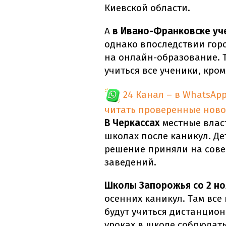
Киевской области.
А
в Ивано-Франковске уче
однако впоследствии гор
на онлайн-образование. Т
учиться все ученики, кро
24 Канал – в WhatsAp
читать проверенные ново
В Черкассах
местные влас
школах после каникул. Дет
решение приняли на сове
заведений.
Школы Запорожья со 2 н
осенних каникул. Там все
будут учиться дистанционн
уроках в школе соблюдат