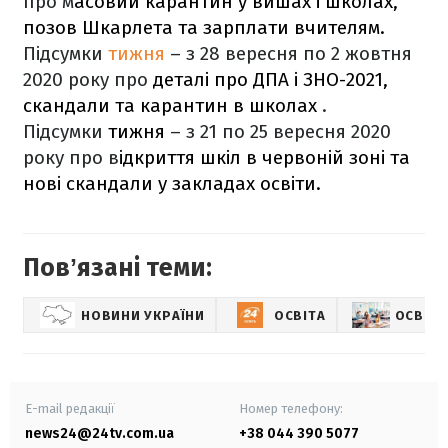
про м
асовий карантин у вишах і школах,
позов Шкарлета та зарплати вчителям.
Підсумки
тижня
– з 28 вересня по 2 жовтня
2020 року про
деталі про ДПА і ЗНО-2021,
скандали та карантин в школах
.
Підсумки
тижня
– з 21 по 25
вересня
2020
року про в
ідкриття шкіл в червоній зоні та
нові скандали у закладах освіти.
Повʼязані теми:
НОВИНИ УКРАЇНИ
ОСВІТА
ОСВІТА
E-mail редакції
Номер телефону:
news24@24tv.com.ua
+38 044 390 5077