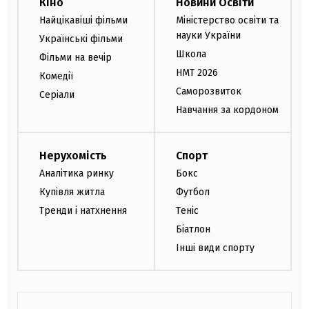
Кіно
Новини Освіти
Найцікавіші фільми
Міністерство освіти та
науки України
Українські фільми
Школа
Фільми на вечір
НМТ 2026
Комедії
Саморозвиток
Серіали
Навчання за кордоном
Нерухомість
Спорт
Аналітика ринку
Бокс
Купівля житла
Футбол
Тренди і натхнення
Теніс
Біатлон
Інші види спорту