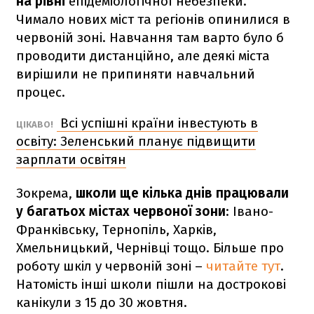
на рівні
епідеміологічної небезпеки.
Чимало нових міст та регіонів опинилися в
червоній зоні. Навчання там варто було б
проводити дистанційно, але деякі міста
вирішили не припиняти навчальний
процес.
Всі успішні країни інвестують в
ЦІКАВО!
освіту: Зеленський планує підвищити
зарплати освітян
Зокрема,
школи ще кілька днів працювали
у багатьох містах червоної зони
: Івано-
Франківську, Тернопіль, Харків,
Хмельницький, Чернівці тощо. Більше про
роботу шкіл у червоній зоні –
читайте тут
.
Натомість інші школи пішли на дострокові
канікули з 15 до 30 жовтня.