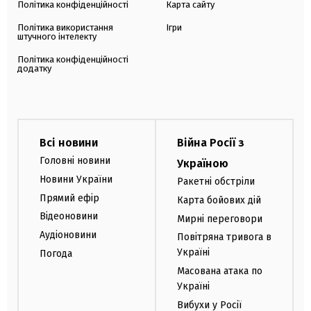
Політика конфіденційності
Карта сайту
Політика використання
Ігри
штучного інтелекту
Політика конфіденційності
додатку
Всі новини
Війна Росії з
Головні новини
Україною
Новини України
Ракетні обстріли
Прямий ефір
Карта бойових дій
Відеоновини
Мирні переговори
Аудіоновини
Повітряна тривога в
Україні
Погода
Масована атака по
Україні
Вибухи у Росії