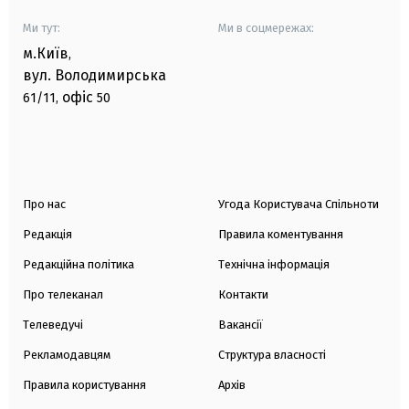
Ми тут:
Ми в соцмережах:
м.Київ
,
вул. Володимирська
офіс
61/11,
50
Про нас
Угода Користувача Спільноти
Редакція
Правила коментування
Редакційна політика
Технічна інформація
Про телеканал
Контакти
Телеведучі
Вакансії
Рекламодавцям
Структура власності
Правила користування
Архів