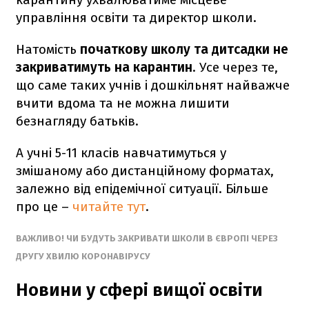
управління освіти та директор школи.
Натомість
початкову школу та дитсадки не
закриватимуть на карантин
. Усе через те,
що саме таких учнів і дошкільнят найважче
вчити вдома та не можна лишити
безнагляду батьків.
А учні 5-11 класів навчатимуться у
змішаному або дистанційному форматах,
залежно від епідемічної ситуації. Більше
про це –
читайте тут
.
ВАЖЛИВО! ЧИ БУДУТЬ ЗАКРИВАТИ ШКОЛИ В ЄВРОПІ ЧЕРЕЗ
ДРУГУ ХВИЛЮ КОРОНАВІРУСУ
Новини у сфері вищої освіти