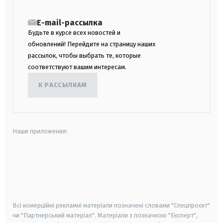
E-mail-рассылка
Будьте в курсе всех новостей и
обновлений! Перейдите на страницу наших
рассылок, чтобы выбрать те, которые
соответствуют вашим интересам.
К РАССЫЛКАМ
Наши приложения:
android
apple
smart tv
samsung smart tv
Всі комерційні рекламні матеріали позначені словами "Спецпроєкт"
чи "Партнерський матеріал". Матеріали з позначкою "Експерт",