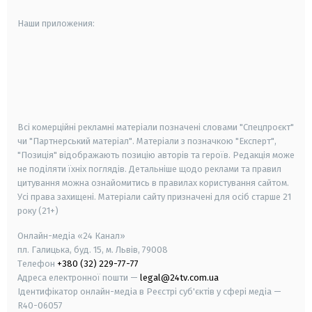
Наши приложения:
android
apple
smart tv
samsung smart tv
Всі комерційні рекламні матеріали позначені словами "Спецпроєкт"
чи "Партнерський матеріал". Матеріали з позначкою "Експерт",
"Позиція" відображають позицію авторів та героїв. Редакція може
не поділяти їхніх поглядів. Детальніше щодо реклами та правил
цитування можна ознайомитись в правилах користування сайтом.
Усі права захищені.
Матеріали сайту призначені для осіб старше
21
року (21+)
Онлайн-медіа «24 Канал»
пл. Галицька, буд. 15, м. Львів, 79008
Телефон
+380 (32) 229-77-77
Адреса електронної пошти —
legal@24tv.com.ua
Ідентифікатор онлайн-медіа в Реєстрі суб'єктів у сфері медіа —
R40-06057