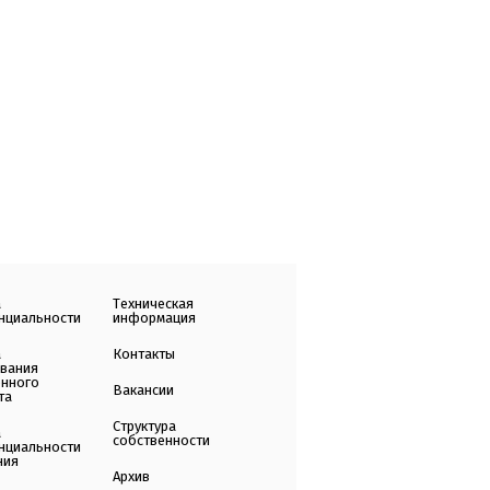
а
Техническая
нциальности
информация
а
Контакты
ования
енного
Вакансии
та
Структура
а
собственности
нциальности
ния
Архив