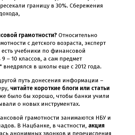
ересекали границу в 30%. Сбережения
дохода,
нсовой грамотности?
Относительно
отности с детского возраста, эксперт
е есть учебники по финансовой
9 – 10 классов, а сам предмет
 внедрялся в школы еще с 2012 года.
 другой путь донесения информации –
еру,
читайте короткие блоги или статьи
же было бы хорошо, чтобы банки учили
ывали о новых инструментах.
нансовой грамотности занимаются НБУ и
дов. В Нацбанке, в частности,
акция
ась анонимных звонков и перечисления