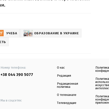
ам.
УЧЕБА
ОБРАЗОВАНИЕ В УКРАИНЕ
СТЬ
Номер телефона:
О нас
Политик
конфиде
+38 044 390 5077
Редакция
Политик
использ
Редакционная
искусств
политика
интеллек
О телеканале
Политик
конфиде
Мы в соцсетях:
приложе
Телеведущие