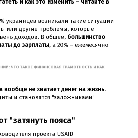
атеть и как это изменить – читайте в
3% украинцев возникали такие ситуации
ты или другие проблемы, которые
вень доходов. В общем,
большинство
латы до зарплаты
, а 20% – ежемесячно
ЕНИЙ: ЧТО ТАКОЕ ФИНАНСОВАЯ ГРАМОТНОСТЬ И КАК
в вообще не хватает денег на жизнь
.
диты и становятся "заложниками"
т "затянуть пояса"
ководителя проекта USAID