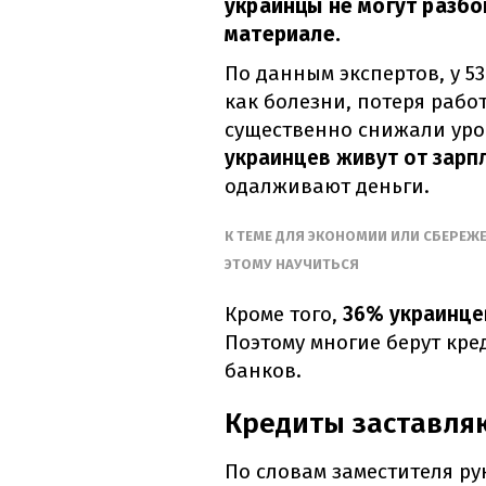
украинцы не могут разбог
материале.
По данным экспертов, у 5
как болезни, потеря рабо
существенно снижали уро
украинцев живут от зарп
одалживают деньги.
К ТЕМЕ ДЛЯ ЭКОНОМИИ ИЛИ СБЕРЕЖ
ЭТОМУ НАУЧИТЬСЯ
Кроме того,
36% украинце
Поэтому многие берут кре
банков.
Кредиты заставляю
По словам заместителя ру