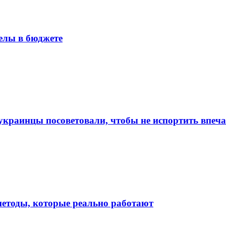
белы в бюджете
 украинцы посоветовали, чтобы не испортить впеч
методы, которые реально работают