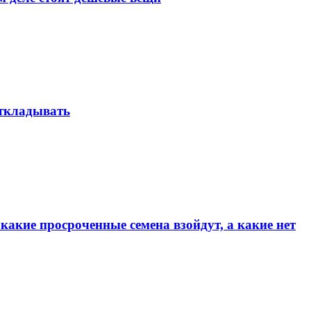
 откладывать
какие просроченные семена взойдут, а какие нет