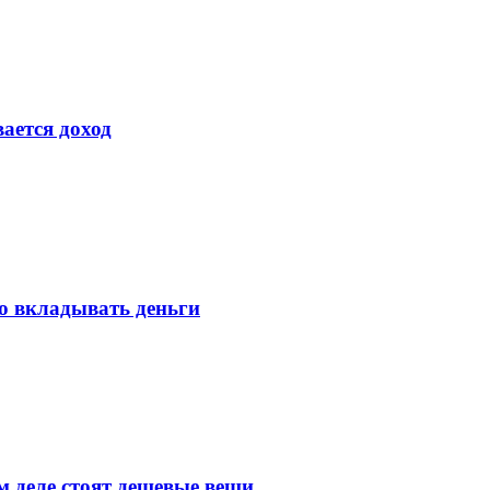
ается доход
до вкладывать деньги
м деле стоят дешевые вещи