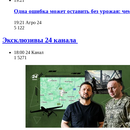
19:21
Одна ошибка может оставить без урожая: че
19:21
Агро 24
5 122
Эксклюзивы 24 канала
18:00
24 Канал
1 527
1