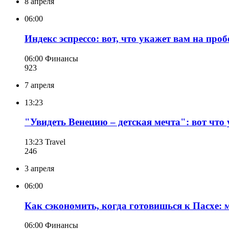
8 апреля
06:00
Индекс эспрессо: вот, что укажет вам на про
06:00
Финансы
923
7 апреля
13:23
"Увидеть Венецию – детская мечта": вот что
13:23
Travel
246
3 апреля
06:00
Как сэкономить, когда готовишься к Пасхе: 
06:00
Финансы