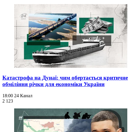
Катастрофа на Дунаї: чим обертається критичне
обміління річки для економіки України
18:00
24 Канал
2 123