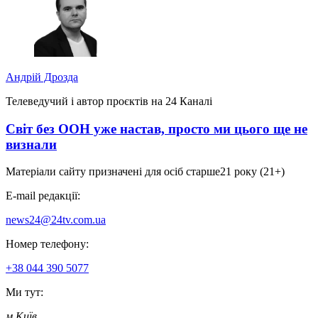
Андрій Дрозда
Телеведучий і автор проєктів на 24 Каналі
Світ без ООН уже настав, просто ми цього ще не
визнали
Матеріали сайту призначені для осіб старше
21 року (21+)
E-mail редакції:
news24@24tv.com.ua
Номер телефону:
+38 044 390 5077
Ми тут:
м.Київ
,