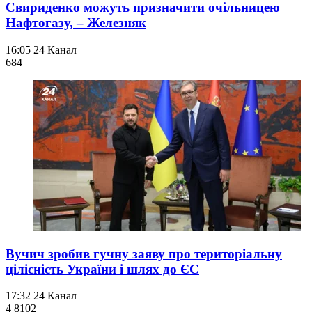
Свириденко можуть призначити очільницею
Нафтогазу, – Железняк
16:05
24 Канал
684
Вучич зробив гучну заяву про територіальну
цілісність України і шлях до ЄС
17:32
24 Канал
4 810
2