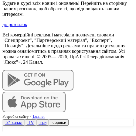
Будьте в курсі всіх новин і оновлень! Перейдіть на сторінку
наших розсилок, щоб обрати ті, що відповідають вашим
інтересам.
до розсилок
Всі комерційні рекламні матеріали позначені словами
"Спецпроєкт", "Партнерський матеріал", "Експерт",
"Позиція". Детальніше щодо реклами та правил цитування
можна ознайомитись в правилах користування сайтом. Усі
права захищені. © 2005—
2026
, ПрАТ «Телерадіокомпанія
"Люкс"», 24 Канал.
Розробка сайту
-
Luxnet
24 канал
TV
ігри
сервіси