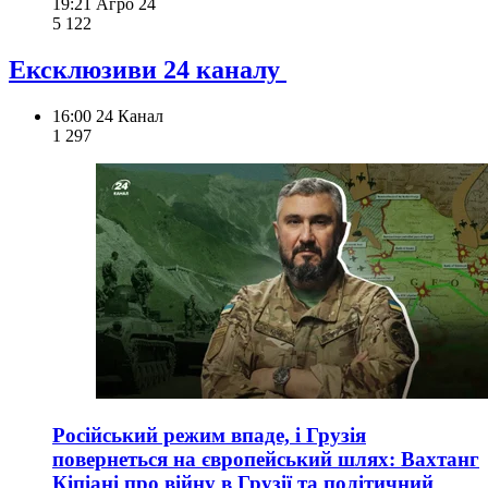
19:21
Агро 24
5 122
Ексклюзиви 24 каналу
16:00
24 Канал
1 297
Російський режим впаде, і Грузія
повернеться на європейський шлях: Вахтанг
Кіпіані про війну в Грузії та політичний