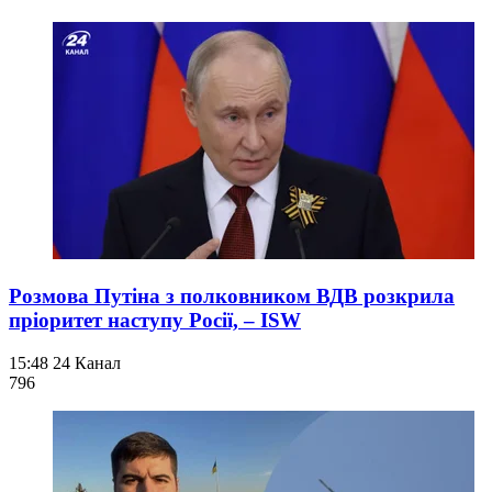
Розмова Путіна з полковником ВДВ розкрила
пріоритет наступу Росії, – ISW
15:48
24 Канал
796