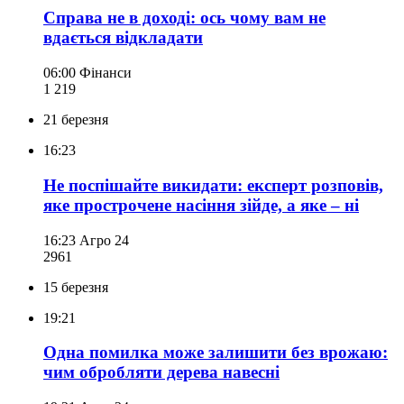
Справа не в доході: ось чому вам не
вдається відкладати
06:00
Фінанси
1 219
21 березня
16:23
Не поспішайте викидати: експерт розповів,
яке прострочене насіння зійде, а яке – ні
16:23
Агро 24
296
1
15 березня
19:21
Одна помилка може залишити без врожаю:
чим обробляти дерева навесні