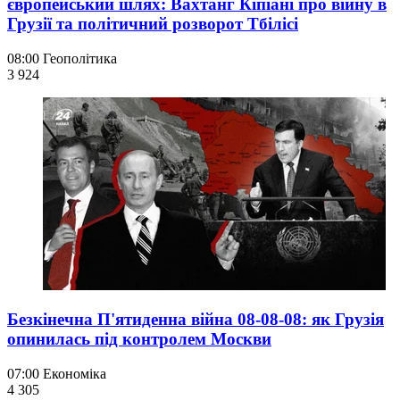
європейський шлях: Вахтанг Кіпіані про війну в
Грузії та політичний розворот Тбілісі
08:00
Геополітика
3 924
Безкінечна П'ятиденна війна 08-08-08: як Грузія
опинилась під контролем Москви
07:00
Економіка
4 305