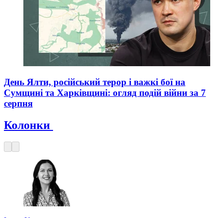
День Ялти, російський терор і важкі бої на
Сумщині та Харківщині: огляд подій війни за 7
серпня
Колонки