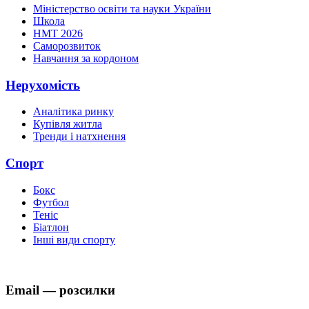
Міністерство освіти та науки України
Школа
НМТ 2026
Саморозвиток
Навчання за кордоном
Нерухомість
Аналітика ринку
Купівля житла
Тренди і натхнення
Спорт
Бокс
Футбол
Теніс
Біатлон
Інші види спорту
Email — розсилки