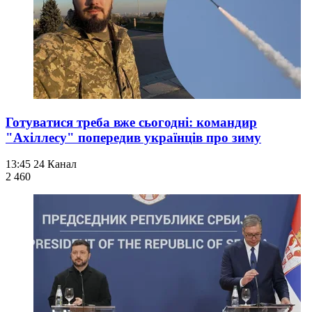
Готуватися треба вже сьогодні: командир
"Ахіллесу" попередив українців про зиму
13:45
24 Канал
2 460