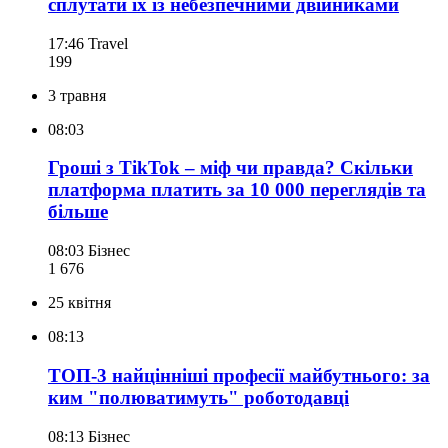
сплутати їх із небезпечними двійниками
17:46
Travel
199
3 травня
08:03
Гроші з TikTok – міф чи правда? Скільки
платформа платить за 10 000 переглядів та
більше
08:03
Бізнес
1 676
25 квітня
08:13
ТОП-3 найцінніші професії майбутнього: за
ким "полюватимуть" роботодавці
08:13
Бізнес