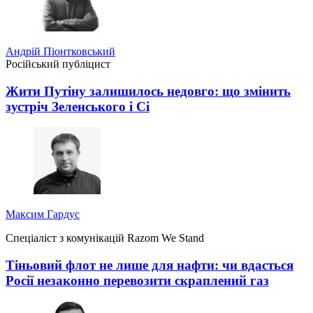
Андрій Піонтковський
Російський публіцист
Жити Путіну залишилось недовго: що змінить
зустріч Зеленського і Сі
Максим Гардус
Спеціаліст з комунікацій Razom We Stand
Тіньовий флот не лише для нафти: чи вдасться
Росії незаконно перевозити скраплений газ