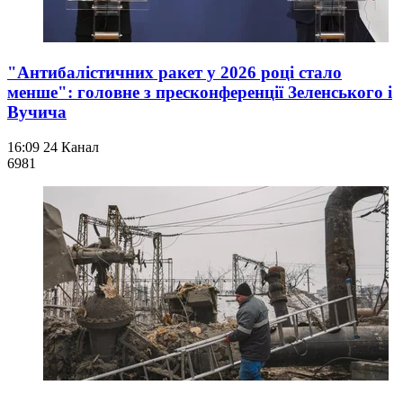
"Антибалістичних ракет у 2026 році стало
менше": головне з пресконференції Зеленського і
Вучича
16:09
24 Канал
698
1