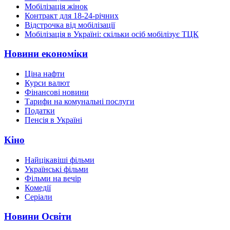
Мобілізація жінок
Контракт для 18-24-річних
Відстрочка від мобілізації
Мобілізація в Україні: скільки осіб мобілізує ТЦК
Новини економіки
Ціна нафти
Курси валют
Фінансові новини
Тарифи на комунальні послуги
Податки
Пенсія в Україні
Кіно
Найцікавіші фільми
Українські фільми
Фільми на вечір
Комедії
Серіали
Новини Освіти