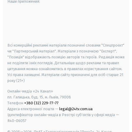
Наши приложения:
android
apple
smart tv
samsung smart tv
Всі комерційні рекламні матеріали позначені словами "Спецпроєкт"
чи "Партнерський матеріал". Матеріали з позначкою "Експерт",
"Позиція" відображають позицію авторів та героїв. Редакція може
не поділяти їхніх поглядів. Детальніше щодо реклами та правил
цитування можна ознайомитись в правилах користування сайтом.
Усі права захищені.
Матеріали сайту призначені для осіб старше
21
року (21+)
Онлайн-медіа «24 Канал»
пл. Галицька, буд. 15, м. Львів, 79008
Телефон
+380 (32) 229-77-77
Адреса електронної пошти —
legal@24tv.com.ua
Ідентифікатор онлайн-медіа в Реєстрі суб'єктів у сфері медіа —
R40-06057
© 2005—2026,
ПрАТ «Телерадіокомпанія "Люкс"», 24 Канал.