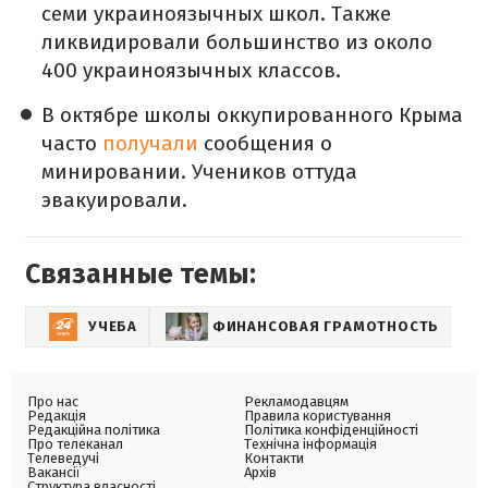
семи украиноязычных школ. Также
ликвидировали большинство из около
400 украиноязычных классов.
В октябре школы оккупированного Крыма
часто
получали
сообщения о
минировании. Учеников оттуда
эвакуировали.
Связанные темы:
УЧЕБА
ФИНАНСОВАЯ ГРАМОТНОСТЬ
Про нас
Рекламодавцям
Редакція
Правила користування
Редакційна політика
Політика конфіденційності
Про телеканал
Технічна інформація
Телеведучі
Контакти
Вакансії
Архів
Структура власності