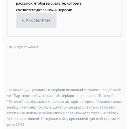
рассылок, чтобы выбрать те, которые
соответствуют вашим интересам.
К РАССЫЛКАМ
Наши приложения:
android
apple
smart tv
samsung smart tv
Всі комерційні рекламні матеріали позначені словами "Спецпроєкт"
чи "Партнерський матеріал". Матеріали з позначкою "Експерт",
"Позиція" відображають позицію авторів та героїв. Редакція може
не поділяти їхніх поглядів. Детальніше щодо реклами та правил
цитування можна ознайомитись в правилах користування сайтом.
Усі права захищені.
Матеріали сайту призначені для осіб старше
21
року (21+)