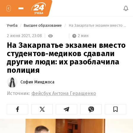
Учеба
Высшее образование
 На Закарпатье экзамен вместо студентов-медиков сдавали другие люди: их разоблачила полиция 
2 мин
2 июня 2021,
23:08
На Закарпатье экзамен вместо
студентов-медиков сдавали
другие люди: их разоблачила
полиция
София Минджоса
Источник:
фейсбук Антона Геращенко