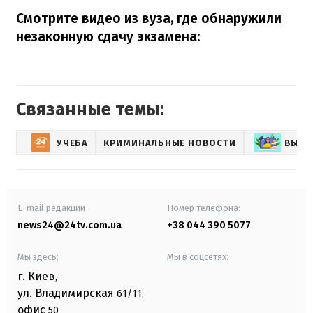
Смотрите видео из вуза, где обнаружили
незаконную сдачу экзамена:
Связанные темы:
УЧЕБА
КРИМИНАЛЬНЫЕ НОВОСТИ
ВЫСШ
E-mail редакции
Номер телефона:
news24@24tv.com.ua
+38 044 390 5077
Мы здесь:
Мы в соцсетях:
г. Киев
,
ул. Владимирская
61/11,
офис
50