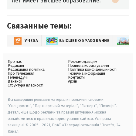
лет имеет высшее образование.
Связанные темы:
УЧЕБА
ВЫСШЕЕ ОБРАЗОВАНИЕ
О
Про нас
Рекламодавцям
Редакція
Правила користування
Редакційна політика
Політика конфіденційності
Про телеканал
Технічна інформація
Телеведучі
Контакти
Вакансії
Архів
Структура власності
Всі комерційні рекламні матеріали позначені словами
"Спецпроєкт", "Партнерський матеріал", "Експерт", "Позиція".
Детальніше щодо реклами та правил цитування можна
ознайомитись в правилах користування сайтом. Усі права
захищені. © 2005—2021, ПрАТ «Телерадіокомпанія "Люкс"», 24
Канал.