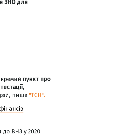
я ЗНО для
 окремий
пункт про
тестації,
дзій, пише
"ТСН".
 фінансів
и
до ВНЗ у 2020