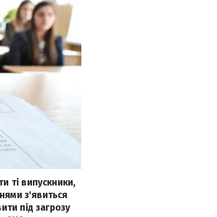
и ті випускники,
Днями з'явиться
ити під загрозу