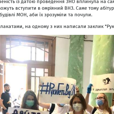
еність із датою проведення ЗНО вплинула на сам
ожуть вступити в омріяний ВНЗ. Саме тому абіту
удівлі МОН, аби їх зрозуміли та почули.
акатами, на одному з них написали заклик "Руки