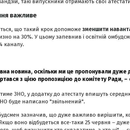
Мандзій, такі випускники отримають свої атестати
ння важливе
ються, що такий крок допоможе
зменшити навант
зно на 30%. У цьому запевнив і освітній омбудсм
4 каналу.
вна новина, оскільки ми це пропонували дуже 
ртався з цією пропозицією до комітету Ради, –
тиме ЗНО, у додатку до атестату впишуть середню 
ЗНО буде написано "звільнений".
будсмен зазначив, що дуже важливо вирішити, к
"Якщо воно відбудеться все-таки 25 червня – дуже
ого, щоб визначити хто складатиме, а хто ні", – 