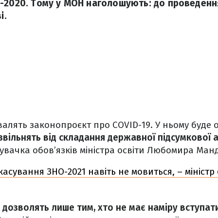
-2020. Тому у МОН наголошують: до проведенн
і.
алять законопроєкт про COVID-19. У ньому буде
 звільнять від складання державної підсумкової а
вачка обов’язків міністра освіти Любомира Ман
касування ЗНО-2021 навіть не мовиться, – міністр
дозволять лише тим, хто не має наміру вступат