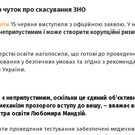
 чуток про скасування ЗНО
віти
15 червня виступили з офіційною заявою. У н
 неприпустимим і може створити корупційні ризи
терстві освіти наголосили, що готові до проведе
вання у безпечних умовах та згідно з рекоменд
я України.
 є неприпустимим, оскільки це єдиний об’єктив
механізм прозорого вступу до вишу,
– вважає в
істра освіти Любомира Мандзій.
нкти проведення тестування забезпечені медичн