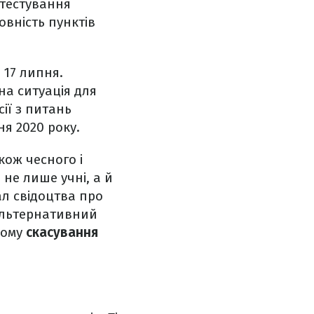
 тестування
овність пунктів
 17 липня.
на ситуація для
ії з питань
я 2020 року.
кож чесного і
 не лише учні, а й
ал свідоцтва про
Альтернативний
Тому
скасування