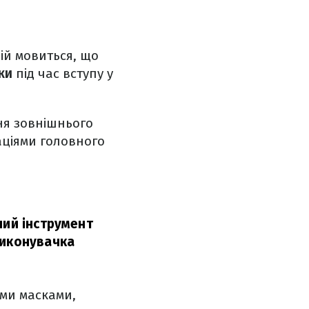
ій мовиться, що
ки
під час вступу у
ння зовнішнього
аціями головного
ний інструмент
иконувачка
ими масками,