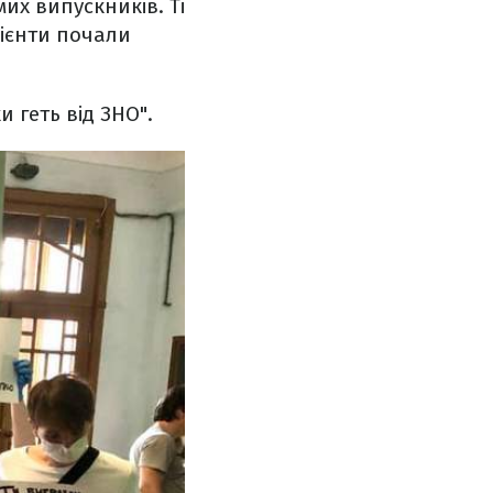
их випускників. Ті
рієнти почали
 геть від ЗНО".