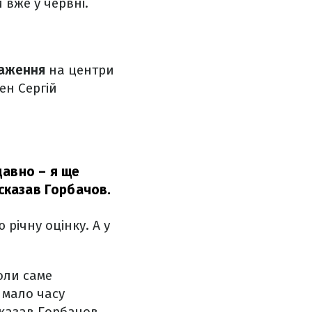
 вже у червні.
аження
на центри
ен Сергій
давно – я ще
 сказав Горбачов.
річну оцінку. А у
оли саме
 мало часу
сказав Горбачов.