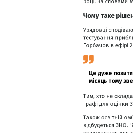
році. За словами 
Чому таке ріше
Урядовці сподіва
тестування прибли
Горбачов в ефірі 2
Це дуже позити
місяць тому зве
Тим, хто не склада
графі для оцінки 
Також освітній ом
відбудеться ЗНО. 
залишається для т