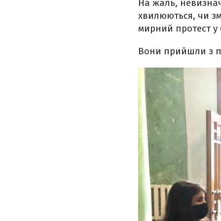
На жаль, невизнач
хвилюються, чи зм
мирний протест у б
Вони прийшли з пл