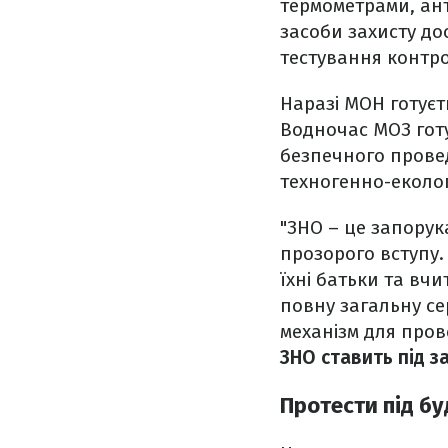
термометрами, ант
засоби захисту дос
тестування конт
Наразі МОН готуєт
Водночас МОЗ готу
безпечного провед
техногенно-еколог
"ЗНО – це запорук
прозорого вступу.
їхні батьки та вчи
повну загальну с
механізм для пров
ЗНО ставить під з
Протести під бу