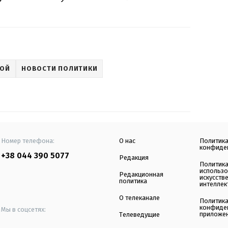
НОЙ
НОВОСТИ ПОЛИТИКИ
Номер телефона:
О нас
Политик
конфиде
+38 044 390 5077
Редакция
Политик
использ
Редакционная
искусств
политика
интеллек
О телеканале
Политик
конфиде
Мы в соцсетях:
приложе
Телеведущие