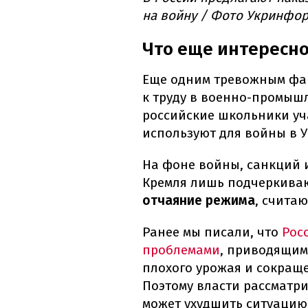
на войну / Фото Укринфо
Что еще интересно
Еще одним тревожным фак
к труду в военно-промышл
российские школьники уч
используют для войны в У
На фоне войны, санкций 
Кремля лишь подчеркив
отчаяние режима
, счита
Ранее мы писали, что
Рос
проблемами
, приводящими
плохого урожая и сокращ
Поэтому власти рассматр
может ухудшить ситуацию