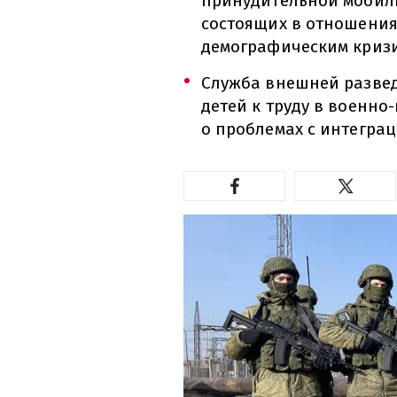
принудительной мобил
состоящих в отношениях
демографическим криз
Служба внешней разве
детей к труду в военн
о проблемах с интегра