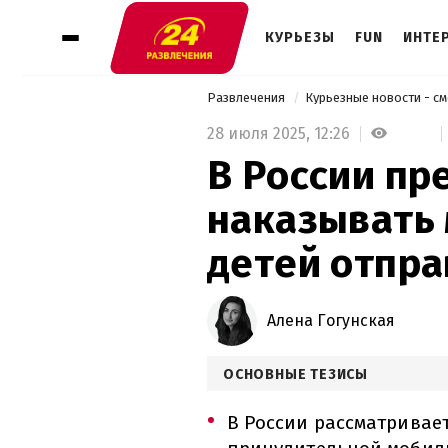
КУРЬЕЗЫ
FUN
ИНТЕ
Развлечения
Курьезные новости - с
28 июля 2025,
12:26
В России пр
наказывать 
детей отпра
Алена Гогунская
ОСНОВНЫЕ ТЕЗИСЫ
В России рассматрива