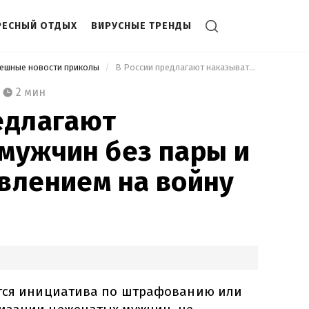
РЕСНЫЙ ОТДЫХ
ВИРУСНЫЕ ТРЕНДЫ
мешные новости приколы
 В России предлагают наказывать мужчин без пары и детей отправлением на войну 
2 мин
едлагают
мужчин без пары и
влением на войну
ется инициатива по штрафованию или