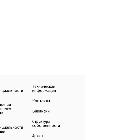
а
Техническая
нциальности
информация
а
Контакты
ования
енного
Вакансии
та
Структура
а
собственности
нциальности
ния
Архив