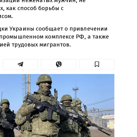
изации неженатых мужчин, не
, как способ борьбы с
исом.
дки Украины сообщает о привлечении
о-промышленном комплексе РФ, а также
цией трудовых мигрантов.