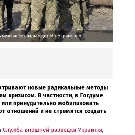
ь мужчин без пары и детей
/ Укринформ
матривают новые радикальные методы
м кризисом. В частности, в Госдуме
или принудительно мобилизовать
т отношений и не стремятся создать
а
Служба внешней разведки Украины
,