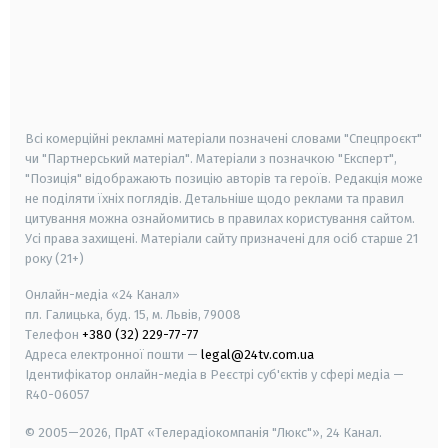
android
apple
smart tv
samsung smart tv
Всі комерційні рекламні матеріали позначені словами "Спецпроєкт"
чи "Партнерський матеріал". Матеріали з позначкою "Експерт",
"Позиція" відображають позицію авторів та героїв. Редакція може
не поділяти їхніх поглядів. Детальніше щодо реклами та правил
цитування можна ознайомитись в правилах користування сайтом.
Усі права захищені.
Матеріали сайту призначені для осіб старше
21
року (21+)
Онлайн-медіа «24 Канал»
пл. Галицька, буд. 15, м. Львів, 79008
Телефон
+380 (32) 229-77-77
Адреса електронної пошти —
legal@24tv.com.ua
Ідентифікатор онлайн-медіа в Реєстрі суб'єктів у сфері медіа —
R40-06057
© 2005—2026,
ПрАТ «Телерадіокомпанія "Люкс"», 24 Канал.