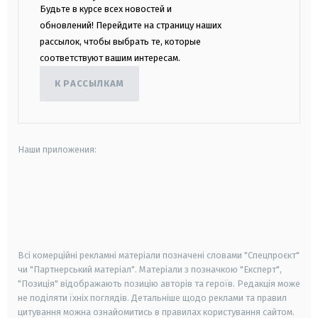
Будьте в курсе всех новостей и
обновлений! Перейдите на страницу наших
рассылок, чтобы выбрать те, которые
соответствуют вашим интересам.
К РАССЫЛКАМ
Наши приложения:
android
apple
smart tv
samsung smart tv
Всі комерційні рекламні матеріали позначені словами "Спецпроєкт"
чи "Партнерський матеріал". Матеріали з позначкою "Експерт",
"Позиція" відображають позицію авторів та героїв. Редакція може
не поділяти їхніх поглядів. Детальніше щодо реклами та правил
цитування можна ознайомитись в правилах користування сайтом.