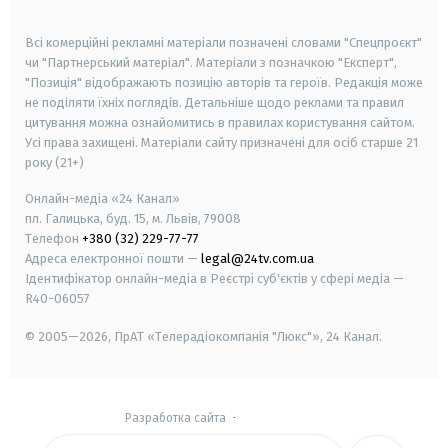
smart tv
samsung smart tv
Всі комерційні рекламні матеріали позначені словами "Спецпроєкт"
чи "Партнерський матеріал". Матеріали з позначкою "Експерт",
"Позиція" відображають позицію авторів та героїв. Редакція може
не поділяти їхніх поглядів. Детальніше щодо реклами та правил
цитування можна ознайомитись в правилах користування сайтом.
Усі права захищені.
Матеріали сайту призначені для осіб старше
21
року (21+)
Онлайн-медіа «24 Канал»
пл. Галицька, буд. 15, м. Львів, 79008
Телефон
+380 (32) 229-77-77
Адреса електронної пошти —
legal@24tv.com.ua
Ідентифікатор онлайн-медіа в Реєстрі суб'єктів у сфері медіа —
R40-06057
© 2005—2026,
ПрАТ «Телерадіокомпанія "Люкс"», 24 Канал.
Разработка сайта
-