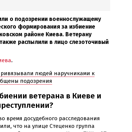
или о подозрении военнослужащему
еского формирования за избиение
ковском районе Киева. Ветерану
 также распылили в лицо слезоточивый
иева
.
привязывали людей наручниками к
общены подозрения
збиении ветерана в Киеве и
преступлении?
во время досудебного расследования
ли, что на улице Стеценко группа