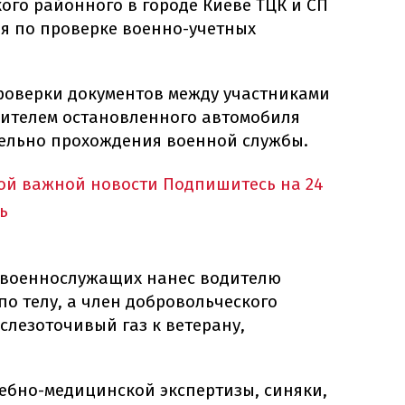
го районного в городе Киеве ТЦК и СП
я по проверке военно-учетных
роверки документов между участниками
ителем остановленного автомобиля
ельно прохождения военной службы.
ной важной новости
Подпишитесь на 24
ь
з военнослужащих нанес водителю
по телу, а член добровольческого
лезоточивый газ к ветерану,
ебно-медицинской экспертизы, синяки,