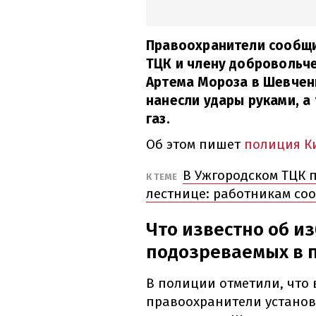
Правоохранители сообщ
ТЦК и члену добровольч
Артема Мороза в Шевчен
нанесли удары руками, а
газ.
Об этом пишет
полиция К
В Ужгородском ТЦК 
К ТЕМЕ
лестнице: работникам со
Что известно об и
подозреваемых в 
В полиции отметили, что 
правоохранители установи