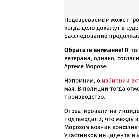
Подозреваемым может гро
когда дело докажут в суд
расследование продолжае
Обратите внимание!
В по
ветерана, однако, соглас
Артеме Морозе.
Напомним, о
избиении ве
мая. В полиции тогда отм
производство.
Отреагировали на инциден
подтвердили, что между 
Морозом возник конфликт
Участников инцидента и 