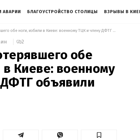
И АВАРИИ
БЛАГОУСТРОЙСТВО СТОЛИЦЫ
ВЗРЫВЫ В КИЕ
 Ветерана, потерявшего обе ноги, избили в Киеве: военному ТЦК и члену ДФТГ объявили подозрение 
2
мин
отерявшего обе
и в Киеве: военному
 ДФТГ объявили