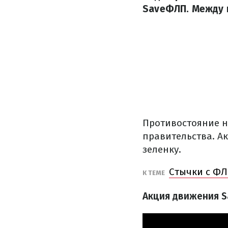
SaveФЛП. Между 
Противостояние н
правительства. А
зеленку.
Стычки с ФЛ
К ТЕМЕ
Акция движения S