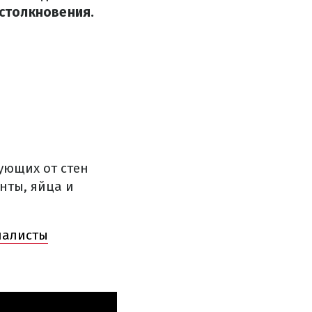
столкновения.
ующих от стен
нты, яйца и
налисты