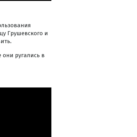
ользования
цу Грушевского и
ить.
 они ругались в