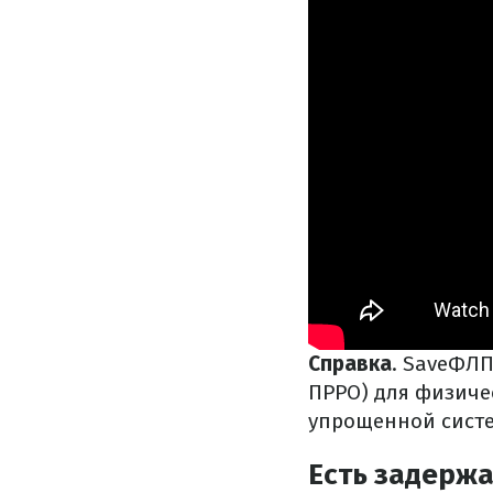
Справка
. SaveФЛП
ПРРО) для физиче
упрощенной сист
Есть задерж