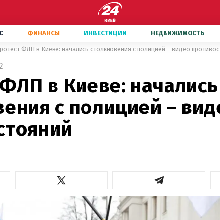
С
ФИНАНСЫ
ИНВЕСТИЦИИ
НЕДВИЖИМОСТЬ
ротест ФЛП в Киеве: начались столкновения с полицией – видео противо
2
 ФЛП в Киеве: начались
вения с полицией – вид
стояний