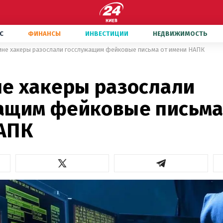
С
ФИНАНСЫ
ИНВЕСТИЦИИ
НЕДВИЖИМОСТЬ
ине хакеры разослали госслужащим фейковые письма от имени НАПК
не хакеры разослали
ащим фейковые письма
АПК