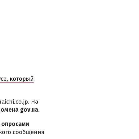
се, который
chi.co.jp. На
омена gov.ua.
с опросами
акого сообщения