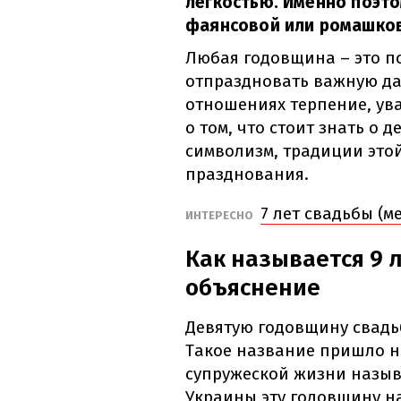
легкостью. Именно поэт
фаянсовой или ромашко
Любая годовщина – это по
отпраздновать важную дат
отношениях терпение, ув
о том, что стоит знать о 
символизм, традиции это
празднования.
7 лет свадьбы (м
ИНТЕРЕСНО
Как называется 9 
объяснение
Девятую годовщину свадь
Такое название пришло на
супружеской жизни назыв
Украины эту годовщину н