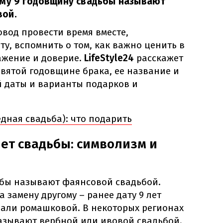
ому 9 годовщину свадьбы называют
вой.
вод провести время вместе,
у, вспомнить о том, как важно ценить в
ажение и доверие.
LifeStyle24
расскажет
девятой годовщине брака, ее название и
й даты и варианты подарков и
едная свадьба): что подарить
лет свадьбы: символизм и
бы называют фаянсовой свадьбой.
 замену другому – ранее дату 9 лет
али ромашковой. В некоторых регионах
азывают вербной или ивовой свадьбой.