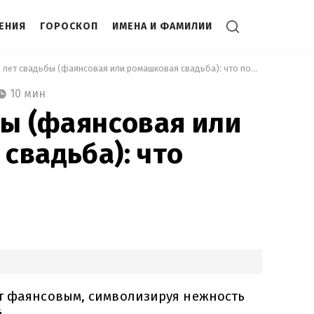
ЕНИЯ
ГОРОСКОП
ИМЕНА И ФАМИЛИИ
 9 лет свадьбы (фаянсовая или ромашковая свадьба): что подарить 
10 мин
бы (фаянсовая или
свадьба): что
т фаянсовым, символизируя нежность