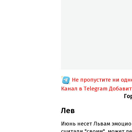
Не пропустите ни од
Канал в Telegram
Добавит
Го
Лев
Июнь несет Львам эмоцион
считали "своим", может д