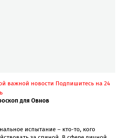
ной важной новости
Подпишитесь на 24
ь
роскоп для Овнов
альное испытание – кто-то, кого
ействовать за спиной. В сфере личной