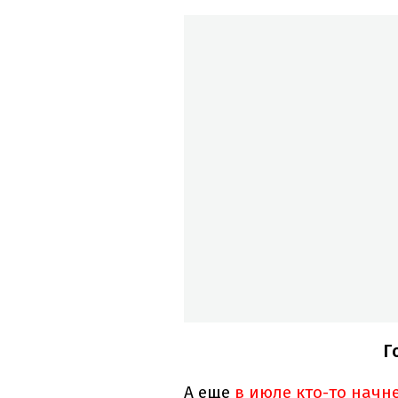
Г
А еще
в июле кто-то начн