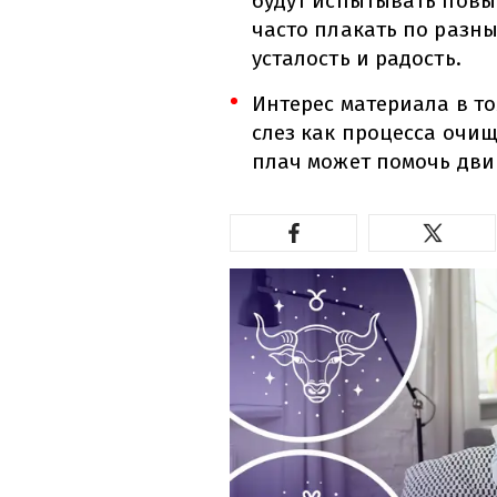
будут испытывать повы
часто плакать по разн
усталость и радость.
Интерес материала в то
слез как процесса очи
плач может помочь дви