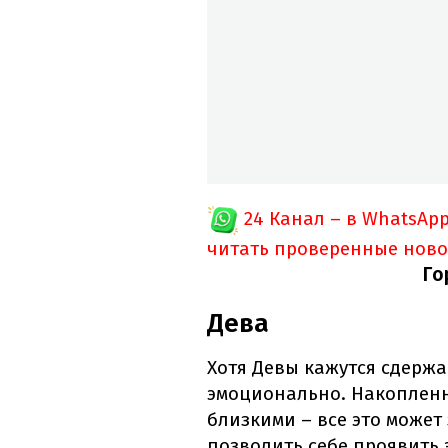
24 Канал – в WhatsAp
читать проверенные ново
Го
Дева
Хотя Девы кажутся сдержа
эмоционально. Накопленн
близкими – все это может
позволить себе проявить э