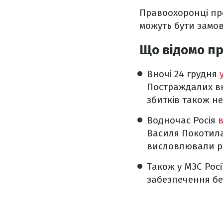
Правоохоронці пров
можуть бути замо
Що відомо п
Вночі 24 грудня
Постраждалих вн
збитків також н
Водночас Росія
в
Василя Покотила
висловлювали рі
Також у МЗС Рос
забезпечення бе