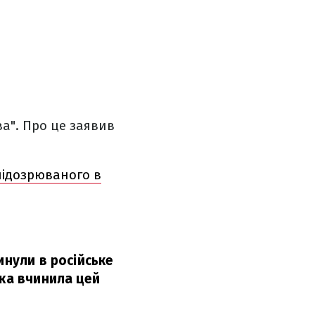
а". Про це заявив
підозрюваного в
инули в російське
яка вчинила цей