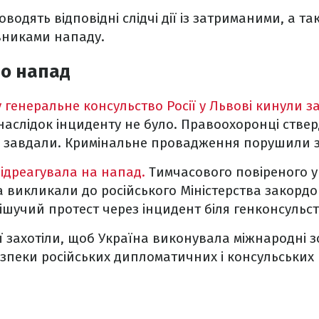
одять відповідні слідчі дії із затриманими, а та
вниками нападу.
ро напад
у генеральне консульство Росії у Львові кинули з
аслідок інциденту не було. Правоохоронці стве
е завдали. Кримінальне провадження порушили за
ідреагувала на напад.
Тимчасового повіреного у
 викликали до російського Міністерства закордо
шучий протест через інцидент біля генконсульств
ії захотіли, щоб Україна виконувала міжнародні 
зпеки російських дипломатичних і консульських