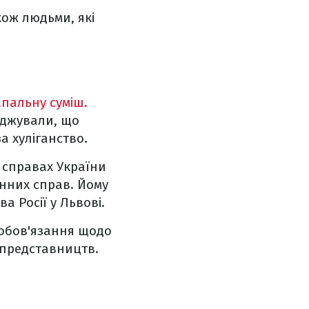
кож людьми, які
апальну суміш.
рджували, що
 хуліганство.
 справах України
нних справ. Йому
а Росії у Львові.
зобов'язання щодо
 представництв.