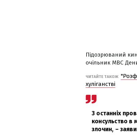
Підозрюваний кин
очільник МВС Ден
"Розф
ЧИТАЙТЕ ТАКОЖ
хуліганстві
З останніх пров
консульство в 
злочин,
– заявив