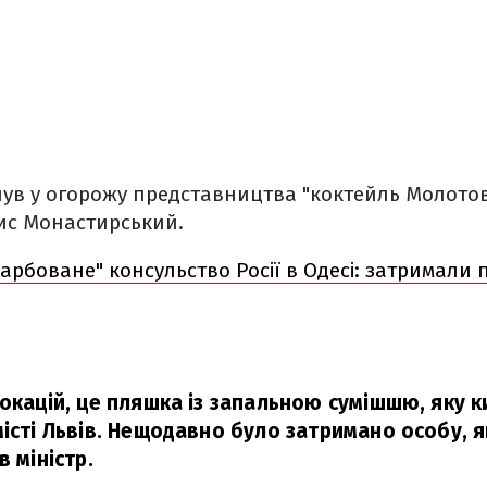
ув у огорожу представництва "коктейль Молотов
ис Монастирський.
арбоване" консульство Росії в Одесі: затримали 
окацій, це пляшка із запальною сумішшю, яку к
місті Львів. Нещодавно було затримано особу, 
 міністр.