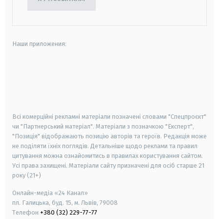
Наши приложения:
android
apple
smart tv
samsung smart tv
Всі комерційні рекламні матеріали позначені словами "Спецпроєкт"
чи "Партнерський матеріал". Матеріали з позначкою "Експерт",
"Позиція" відображають позицію авторів та героїв. Редакція може
не поділяти їхніх поглядів. Детальніше щодо реклами та правил
цитування можна ознайомитись в правилах користування сайтом.
Усі права захищені.
Матеріали сайту призначені для осіб старше
21
року (21+)
Онлайн-медіа «24 Канал»
пл. Галицька, буд. 15, м. Львів, 79008
Телефон
+380 (32) 229-77-77