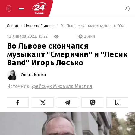
Львов
Новости Львова
 Во Львове скончался музыкант "Смерички" и "Лесик Band" Игорь Лесько 
2 мин
12 января 2022,
15:22
Во Львове скончался
музыкант "Смерички" и "Лесик
Band" Игорь Лесько
Ольга Котив
Источник:
фейсбук Михаила Маслия