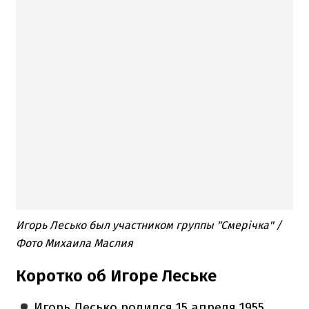
Игорь Лесько был участником группы "Смерічка" /
Фото Михаила Маслия
Коротко об Игоре Леське
Игорь Лесько родился 15 апреля 1955