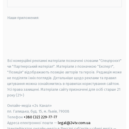
Наши приложения:
android
apple
smart tv
samsung smart tv
Всі комерційні рекламні матеріали позначені словами "Спецпроєкт"
чи "Партнерський матеріал". Матеріали з позначкою "Експерт",
"Позиція" відображають позицію авторів та героїв. Редакція може
не поділяти їхніх поглядів. Детальніше щодо реклами та правил
цитування можна ознайомитись в правилах користування сайтом.
Усі права захищені.
Матеріали сайту призначені для осіб старше
21
року (21+)
Онлайн-медіа «24 Канал»
пл. Галицька, буд. 15, м. Львів, 79008
Телефон
+380 (32) 229-77-77
Адреса електронної пошти —
legal@24tv.com.ua
Ідентифікатор онлайн-медіа в Реєстрі суб'єктів у сфері медіа —