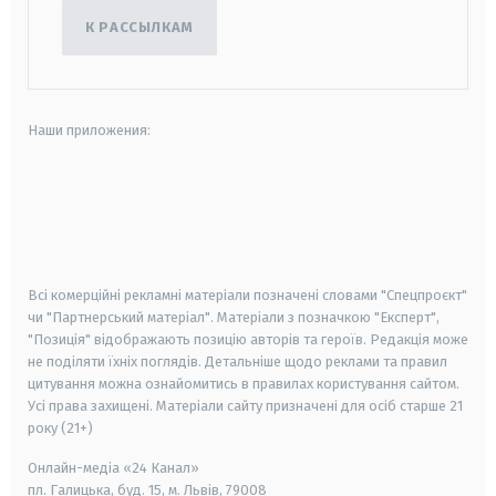
К РАССЫЛКАМ
Наши приложения:
android
apple
smart tv
samsung smart tv
Всі комерційні рекламні матеріали позначені словами "Спецпроєкт"
чи "Партнерський матеріал". Матеріали з позначкою "Експерт",
"Позиція" відображають позицію авторів та героїв. Редакція може
не поділяти їхніх поглядів. Детальніше щодо реклами та правил
цитування можна ознайомитись в правилах користування сайтом.
Усі права захищені.
Матеріали сайту призначені для осіб старше
21
року (21+)
Онлайн-медіа «24 Канал»
пл. Галицька, буд. 15, м. Львів, 79008