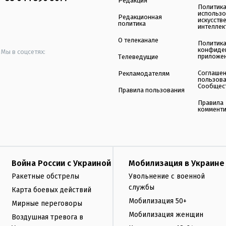
Редакция
Политик
использ
Редакционная
искусств
политика
интеллек
О телеканале
Политик
конфиде
Мы в соцсетях:
приложе
Телеведущие
Соглаше
Рекламодателям
пользов
Сообщес
Правила пользования
Правила
коммент
Война России с Украиной
Мобилизация в Украине
Ракетные обстрелы
Увольнение с военной
службы
Карта боевых действий
Мобилизация 50+
Мирные переговоры
Мобилизация женщин
Воздушная тревога в