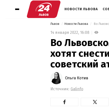
НОВОСТИ ЛЬВОВА
СО
Львов
Новости Львова
14 января 2022,
16:08
Во Львовско
хотят снест
советский а
Ольга Котив
Источник:
Galinfo