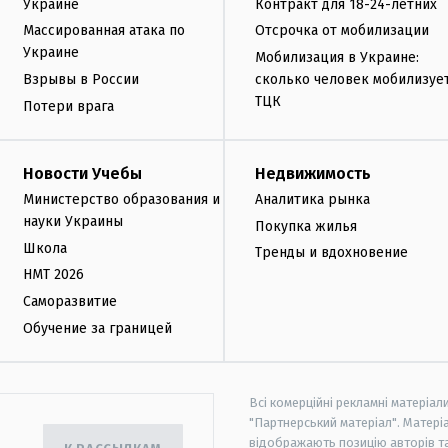
Украине
Контракт для 18-24-летних
Массированная атака по
Отсрочка от мобилизации
Украине
Мобилизация в Украине:
Взрывы в России
сколько человек мобилизуе
ТЦК
Потери врага
Новости Учебы
Недвижимость
Министерство образования и
Аналитика рынка
науки Украины
Покупка жилья
Школа
Тренды и вдохновение
НМТ 2026
Саморазвитие
Обучение за границей
Всі комерційні рекламні матеріал
"Партнерський матеріал". Матеріа
відображають позицію авторів та 