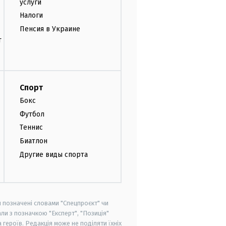
услуги
Налоги
Пенсия в Украине
т
Спорт
Бокс
Футбол
Теннис
Биатлон
Другие виды спорта
и позначені словами "Спецпроєкт" чи
ли з позначкою "Експерт", "Позиція"
героїв. Редакція може не поділяти їхніх